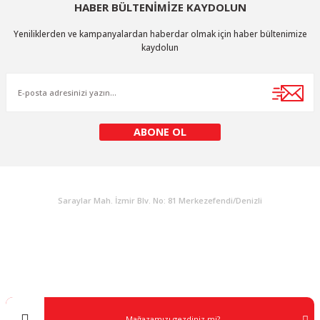
HABER BÜLTENİMİZE KAYDOLUN
Yeniliklerden ve kampanyalardan haberdar olmak için haber bültenimize
kaydolun
ABONE OL
KURUMSAL
Saraylar Mah. İzmir Blv. No: 81 Merkezefendi/Denizli
Müşteri Destek
0 538 453 59 14
info@kocaavpazari.com
Mağazamızı gezdiniz mi?