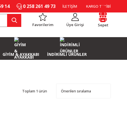
59 14
0 258 261 49 73
İLETİŞİM
KARGO TAKİBİ
Favorilerim
Üye Girişi
Sepet
GİYİM & AYAKKABI
İNDİRİMLİ ÜRÜNLER
Toplam 1 ürün