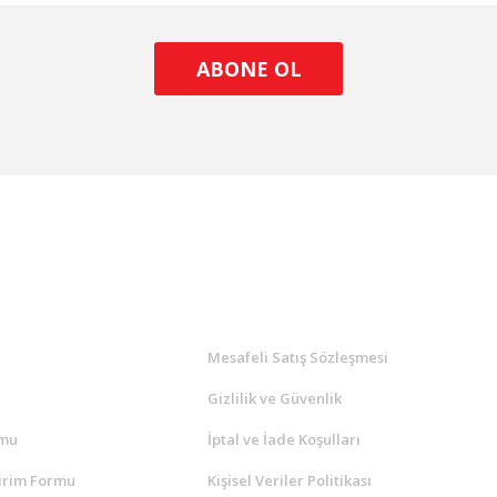
ABONE OL
l
ALIŞVERİŞ
a
Mesafeli Satış Sözleşmesi
Gizlilik ve Güvenlik
rmu
İptal ve İade Koşulları
irim Formu
Kişisel Veriler Politikası