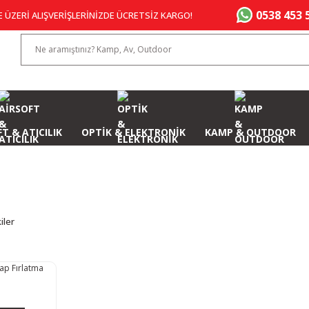
0538 453 
E ÜZERİ ALIŞVERİŞLERİNİZDE ÜCRETSİZ KARGO!
T & ATICILIK
OPTİK & ELEKTRONİK
KAMP & OUTDOOR
iler