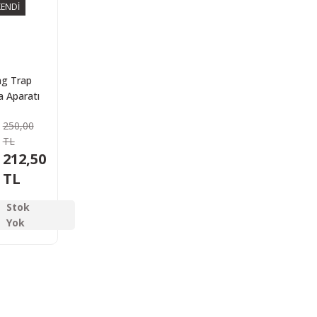
ENDİ
ng Trap
a Aparatı
250,00
TL
212,50
TL
Stok
Yok