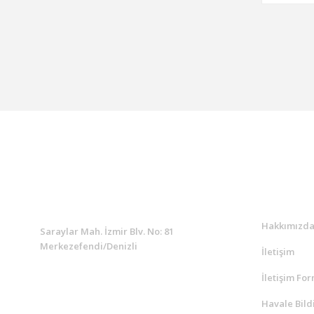
KURUMSAL
Kurumsa
Hakkımızd
Saraylar Mah. İzmir Blv. No: 81
Merkezefendi/Denizli
İletişim
İletişim Fo
Müşteri Destek
0 538 453 59 14
Havale Bild