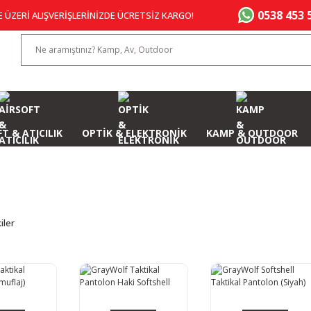
0538 453 
E ÜZERİ ALIŞVERİŞLERİNİZDE ÜCRETSİZ KARGO!
T & ATICILIK
OPTİK & ELEKTRONİK
KAMP & OUTDOOR
iler