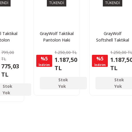
ENDİ
TÜKENDİ
TÜKENDİ
l Taktikal
GrayWolf Taktikal
GrayWolf
tolon
Pantolon Haki
Softshell Taktikal
uflaj)
Softshell
Pantolon (Siyah)
799,00
1.250,00 TL
1.250,00 T
%5
%5
1.187,50
1.187,5
TL
775,03
İndirim
İndirim
TL
TL
TL
Stok
Stok
Stok
Yok
Yok
Yok