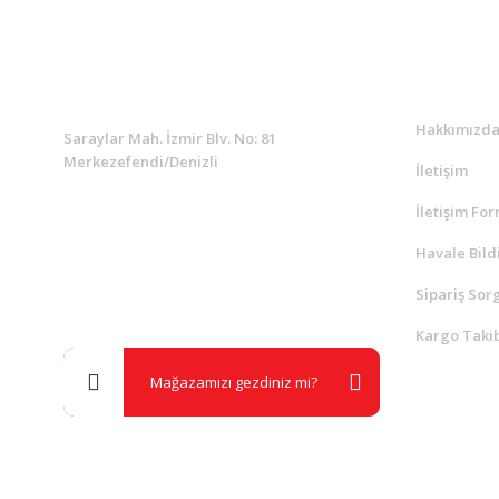
KURUMSAL
Kurumsa
Hakkımızd
Saraylar Mah. İzmir Blv. No: 81
Merkezefendi/Denizli
İletişim
İletişim Fo
Müşteri Destek
0 538 453 59 14
Havale Bild
Sipariş Sor
info@kocaavpazari.com
Kargo Takib
Mağazamızı gezdiniz mi?