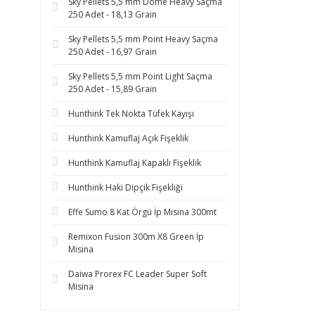
Sky Pellets 5,5 mm Dome Heavy Saçma
250 Adet - 18,13 Grain
Sky Pellets 5,5 mm Point Heavy Saçma
250 Adet - 16,97 Grain
Sky Pellets 5,5 mm Point Light Saçma
250 Adet - 15,89 Grain
Hunthink Tek Nokta Tüfek Kayışı
Hunthink Kamuflaj Açık Fişeklik
Hunthink Kamuflaj Kapaklı Fişeklik
Hunthink Haki Dipçik Fişekliği
Effe Sumo 8 Kat Örgü İp Misina 300mt
Remixon Fusion 300m X8 Green İp
Misina
Daiwa Prorex FC Leader Super Soft
Misina