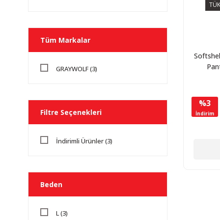
TÜK
Tüm Markalar
Softshel
Pan
GRAYWOLF (3)
(Kam
%3
Filtre Seçenekleri
İndirim
İndirimli Ürünler (3)
Beden
L (3)