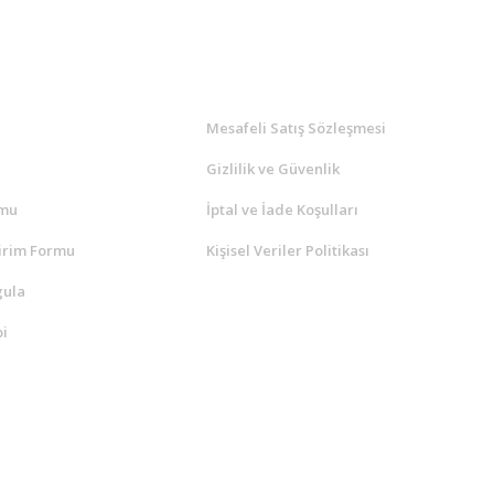
l
ALIŞVERİŞ
a
Mesafeli Satış Sözleşmesi
Gizlilik ve Güvenlik
rmu
İptal ve İade Koşulları
irim Formu
Kişisel Veriler Politikası
gula
i