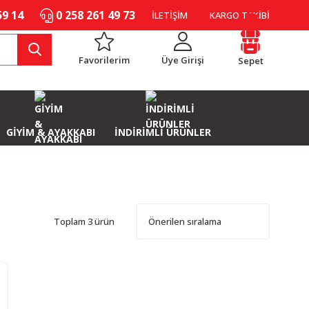
59 14
0 258 261 49 73
İLETİŞİM
KARGO TAKİBİ
Favorilerim
Üye Girişi
Sepet
GİYİM & AYAKKABI
İNDİRİMLİ ÜRÜNLER
Toplam 3 ürün