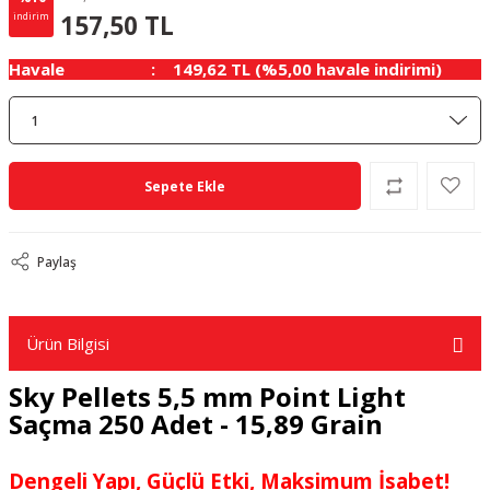
17.50 TL
KAZANÇ
157,50 TL
indirim
Havale
149,62 TL (%5,00 havale indirimi)
Sepete Ekle
Paylaş
Ürün Bilgisi
Sky Pellets 5,5 mm Point Light
Saçma 250 Adet - 15,89 Grain
Dengeli Yapı, Güçlü Etki, Maksimum İsabet!