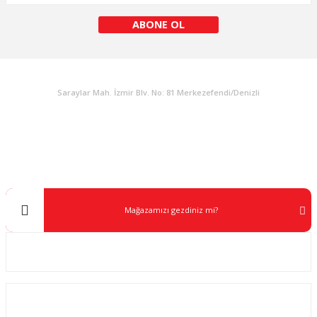
ABONE OL
Gönder
KURUMSAL
Saraylar Mah. İzmir Blv. No: 81 Merkezefendi/Denizli
Müşteri Destek
0 538 453 59 14
info@kocaavpazari.com
Mağazamızı gezdiniz mi?
Kurumsal
ALIŞVERİŞ