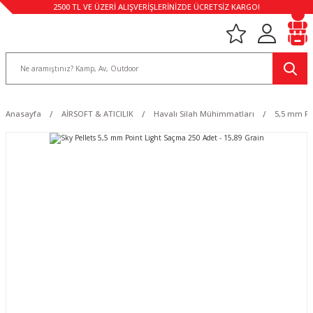
2500 TL VE ÜZERİ ALIŞVERİŞLERİNİZDE ÜCRETSİZ KARGO!
Anasayfa
AİRSOFT & ATICILIK
Havalı Silah Mühimmatları
5,5 mm Pel