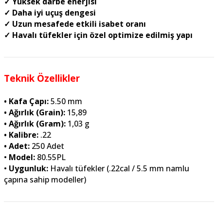
✓ Yüksek darbe enerjisi
✓ Daha iyi uçuş dengesi
✓ Uzun mesafede etkili isabet oranı
✓ Havalı tüfekler için özel optimize edilmiş yapı
Teknik Özellikler
• Kafa Çapı:
5.50 mm
• Ağırlık (Grain):
15,89
• Ağırlık (Gram):
1,03 g
• Kalibre:
.22
• Adet:
250 Adet
•
Model:
80.55PL
•
Uygunluk
:
Havalı tüfekler (.22cal / 5.5 mm namlu
çapına sahip modeller)