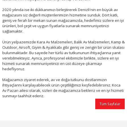
2020 yılında ise iki dükkanımızı birleştirerek Denizli'nin en büyük av
mağazasını siz değerli müşterilerimizin hizmetine sunduk. Dört katlı,
geniş ve ferah bir mekan sunan mağazamızda, hedefimiz sizlere en iyi
ürünleri, bol çeşit ve uygun fiyatlarla sunarak memnuniyetinizi
sağlamaktır.
Ürün yelpazemizde Kara Av Malzemeleri, Balık Av Malzemeleri, Kamp &
Outdoor, Airsoft, Giyim & Ayakkabı gibi geniş ve zengin bir ürün skalası
bulunmaktadır. Bu sayede her türlü av tutkununun ihtiyaçlarına yanıt
verebilmekteyiz. Ayrıca, profesyonel ekibimizle birlikte, sizlere en iyi
hizmeti sunarak memnuniyetinizi en üst düzeye çıkarmayı
hedefliyoruz.
Mağazamızı ziyaret ederek, av ve doğa tutkunu dostlarımızın
ihtiyaçlarını karşılayabilecek ürün çeşitliliğimizi keşfedebilirsiniz. Koca
Av Pazarı ailesi olarak, sizleri de mağazamıza bekleriz ve en iyi hizmeti
sunmayı taahhüt ederiz.
Tüm Sayfalar