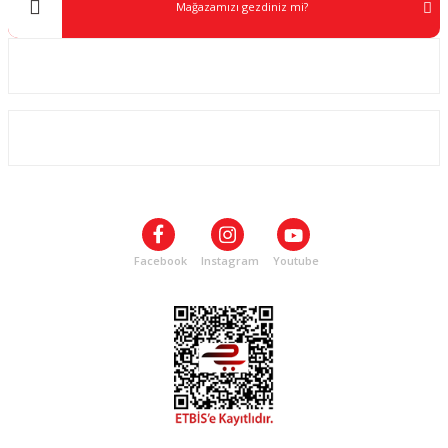
Mağazamızı gezdiniz mi?
Kurumsal
ALIŞVERİŞ
SOSYAL MEDYA
Facebook
Instagram
Youtube