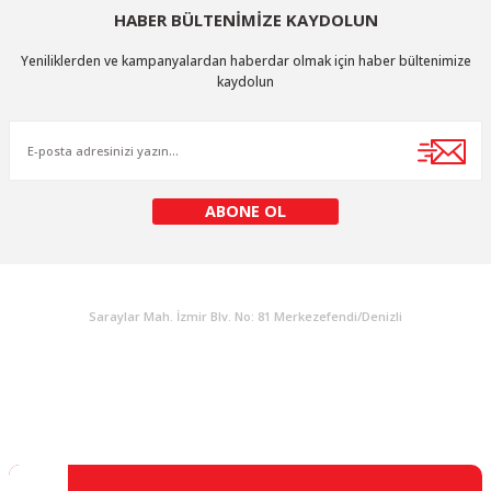
HABER BÜLTENİMİZE KAYDOLUN
Yeniliklerden ve kampanyalardan haberdar olmak için haber bültenimize
kaydolun
ABONE OL
KURUMSAL
Saraylar Mah. İzmir Blv. No: 81 Merkezefendi/Denizli
Müşteri Destek
0 538 453 59 14
info@kocaavpazari.com