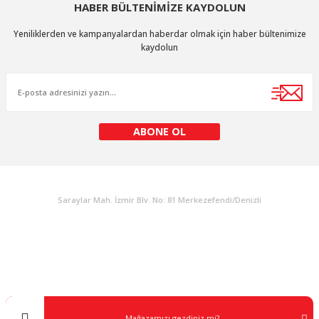
HABER BÜLTENİMİZE KAYDOLUN
Yeniliklerden ve kampanyalardan haberdar olmak için haber bültenimize
kaydolun
ABONE OL
KURUMSAL
Saraylar Mah. İzmir Blv. No: 81 Merkezefendi/Denizli
Müşteri Destek
0 538 453 59 14
info@kocaavpazari.com
Mağazamızı gezdiniz mi?