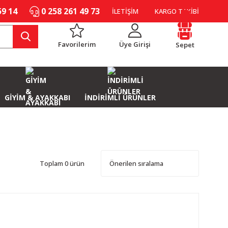
59 14
0 258 261 49 73
İLETİŞİM
KARGO TAKİBİ
Favorilerim
Üye Girişi
Sepet
GİYİM & AYAKKABI
İNDİRİMLİ ÜRÜNLER
Toplam 0 ürün