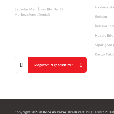
Hakkımızd
Saraylar Mah. İzmir Blv. No: 81
Merkezefendi/Denizli
İletişim
İletişim Fo
Müşteri Destek
0 538 453 59 14
Havale Bild
Sipariş Sor
info@kocaavpazari.com
Kargo Takib
Mağazamızı gezdiniz mi?
Copyright 2023 ©
Koca Av Pazarı
Kredi kartı bilgileriniz 256B