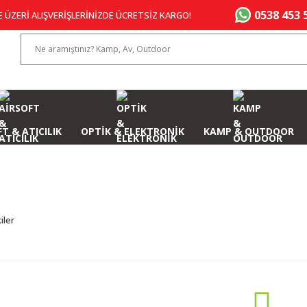
0538 453 
E ÜZERİ ALIŞVERİŞLERİNİZDE ÜCRETSİZ KARGO!
T & ATICILIK
OPTİK & ELEKTRONİK
KAMP & OUTDOOR
iler