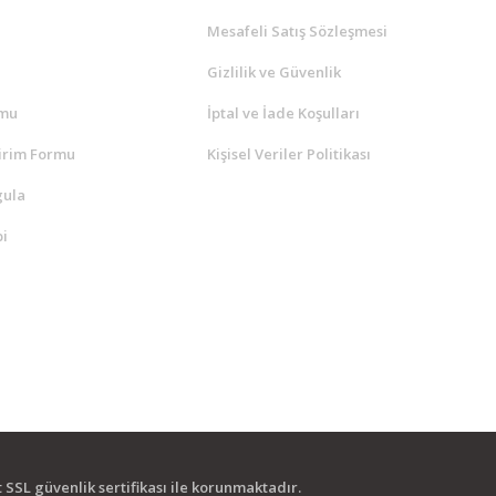
a
Mesafeli Satış Sözleşmesi
Gizlilik ve Güvenlik
rmu
İptal ve İade Koşulları
irim Formu
Kişisel Veriler Politikası
gula
i
it SSL güvenlik sertifikası ile korunmaktadır.