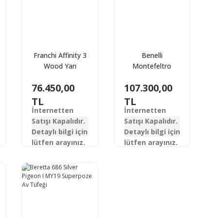
Franchi Affinity 3
Benelli
Wood Yarı
Montefeltro
Otomatik Av
Black Sentetik
76.450,00
107.300,00
Tüfeği
Yarı Otomatik Av
Tüfeği
TL
TL
İnternetten
İnternetten
Satışı Kapalıdır.
Satışı Kapalıdır.
Detaylı bilgi için
Detaylı bilgi için
lütfen arayınız.
lütfen arayınız.