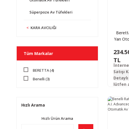
Otomatik Av Tüfekleri
Süperpoze Av Tüfekleri
KARA AVCILIĞI
Berett
Yarı Ot
Tü
234.5
Tüm Markalar
TL
İntern
BERETTA (4)
Satışı K
Detaylı 
Benelli (3)
lütfen 
Hızlı Arama
Hızlı Ürün Arama