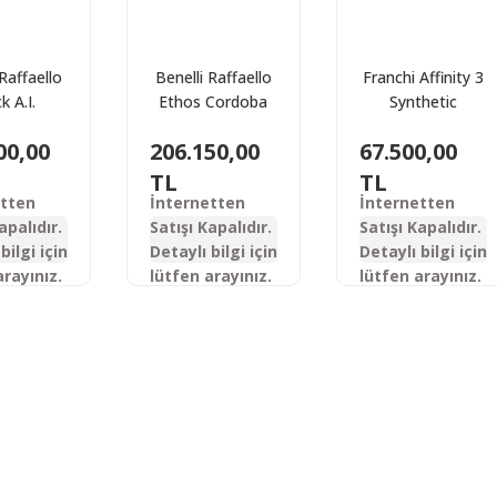
 Raffaello
Benelli Raffaello
Franchi Affinity 3
k A.I.
Ethos Cordoba
Synthetic
d Impact
BE.S.T. Yarı
Otomatik Av
00,00
206.150,00
67.500,00
omatik Av
Otomatik Av
Tüfeği
feği
Tüfeği
TL
TL
etten
İnternetten
İnternetten
apalıdır.
Satışı Kapalıdır.
Satışı Kapalıdır.
bilgi için
Detaylı bilgi için
Detaylı bilgi için
arayınız.
lütfen arayınız.
lütfen arayınız.