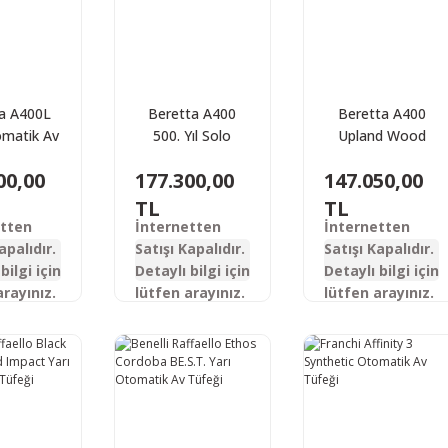
a A400L
Beretta A400
Beretta A400
omatik Av
500. Yıl Solo
Upland Wood
feği
Special Edition
Kick Off Yarı
00,00
177.300,00
147.050,00
Otomatik Av
Otomatik Av
Tüfeği
Tüfeği
TL
TL
etten
İnternetten
İnternetten
apalıdır.
Satışı Kapalıdır.
Satışı Kapalıdır.
bilgi için
Detaylı bilgi için
Detaylı bilgi için
arayınız.
lütfen arayınız.
lütfen arayınız.