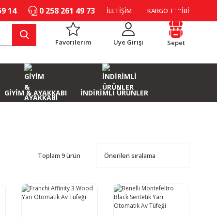
59 14
0 258 261 49 73
İLETİŞİM
KARGO TAKİBİ
Favorilerim
Üye Girişi
Sepet
GİYİM & AYAKKABI
İNDİRİMLİ ÜRÜNLER
Toplam 9 ürün