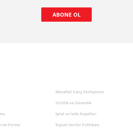
ABONE OL
l
ALIŞVERİŞ
a
Mesafeli Satış Sözleşmesi
Gizlilik ve Güvenlik
rmu
İptal ve İade Koşulları
irim Formu
Kişisel Veriler Politikası