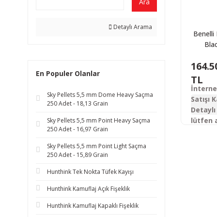
Ara
Detaylı Arama
Benelli
Blac
Advance
164.5
Yarı Ot
En Populer Olanlar
Tü
TL
İntern
Sky Pellets 5,5 mm Dome Heavy Saçma
Satışı K
250 Adet - 18,13 Grain
Detaylı 
lütfen 
Sky Pellets 5,5 mm Point Heavy Saçma
250 Adet - 16,97 Grain
Sky Pellets 5,5 mm Point Light Saçma
250 Adet - 15,89 Grain
Hunthink Tek Nokta Tüfek Kayışı
Hunthink Kamuflaj Açık Fişeklik
Hunthink Kamuflaj Kapaklı Fişeklik