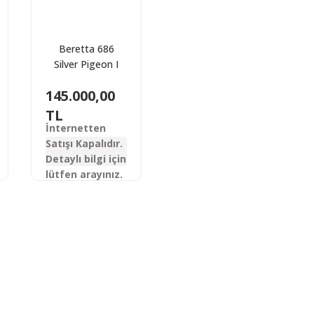
Beretta 686
Silver Pigeon I
MY19 Süperpoze
145.000,00
Av Tüfeği
TL
İnternetten
Satışı Kapalıdır.
Detaylı bilgi için
lütfen arayınız.