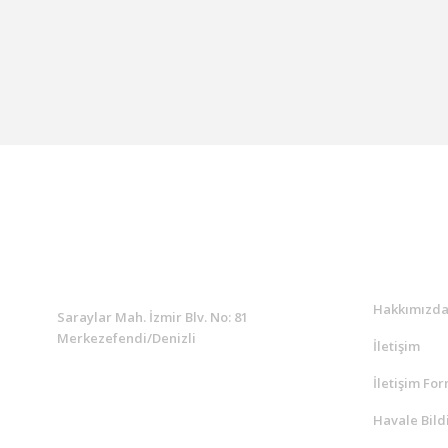
KURUMSAL
Kurumsa
Hakkımızd
Saraylar Mah. İzmir Blv. No: 81
Merkezefendi/Denizli
İletişim
İletişim Fo
Müşteri Destek
0 538 453 59 14
Havale Bild