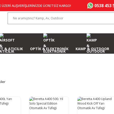
0538 453 
E ÜZERİ ALIŞVERİŞLERİNİZDE ÜCRETSİZ KARGO!
T & ATICILIK
OPTİK & ELEKTRONİK
KAMP & OUTDOOR
iler