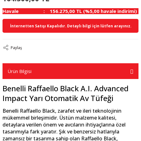
Havale
156.275,00 TL (%5,00 havale indirimi)
İnternetten Satışı Kapalıdır. Detaylı bilgi için lütfen arayınız.
Paylaş
Ürün Bilgisi
Benelli Raffaello Black A.I. Advanced
Impact Yarı Otomatik Av Tüfeği
Benelli Raffaello Black, zarafet ve ileri teknolojinin
mükemmel birleşimidir. Üstün malzeme kalitesi,
detaylara verilen önem ve avcıların ihtiyaçlarına özel
tasarımıyla fark yaratır. Şık ve benzersiz hatlarıyla
zamansız bir tasarıma sahip olan Raffaello Black,