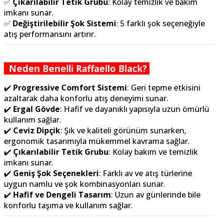
✅
Çıkarılabilir Tetik Grubu
: Kolay temizlik ve bakım
imkanı sunar.
✅
Değiştirilebilir Şok Sistemi
: 5 farklı şok seçeneğiyle
atış performansını artırır.
Neden Benelli Raffaello Black?
✔️
Progressive Comfort Sistemi
: Geri tepme etkisini
azaltarak daha konforlu atış deneyimi sunar.
✔️
Ergal Gövde
: Hafif ve dayanıklı yapısıyla uzun ömürlü
kullanım sağlar.
✔️
Ceviz Dipçik
: Şık ve kaliteli görünüm sunarken,
ergonomik tasarımıyla mükemmel kavrama sağlar.
✔️
Çıkarılabilir Tetik Grubu
: Kolay bakım ve temizlik
imkanı sunar.
✔️
Geniş Şok Seçenekleri
: Farklı av ve atış türlerine
uygun namlu ve şok kombinasyonları sunar.
✔️
Hafif ve Dengeli Tasarım
: Uzun av günlerinde bile
konforlu taşıma ve kullanım sağlar.