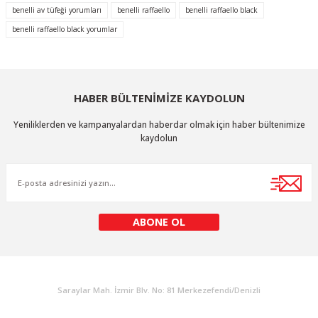
benelli av tüfeği yorumları
benelli raffaello
benelli raffaello black
Ürün resmi kalitesiz, bozuk veya görüntülenemiyor.
benelli raffaello black yorumlar
Ürün açıklamasında eksik bilgiler bulunuyor.
Ürün bilgilerinde hatalar bulunuyor.
Ürün fiyatı diğer sitelerden daha pahalı.
HABER BÜLTENİMİZE KAYDOLUN
Bu ürüne benzer farklı alternatifler olmalı.
Yeniliklerden ve kampanyalardan haberdar olmak için haber bültenimize
kaydolun
Gönder
ABONE OL
KURUMSAL
Saraylar Mah. İzmir Blv. No: 81 Merkezefendi/Denizli
Müşteri Destek