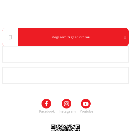
0 538 453 59 14
info@kocaavpazari.com
Mağazamızı gezdiniz mi?
Kurumsal
ALIŞVERİŞ
SOSYAL MEDYA
Facebook
Instagram
Youtube