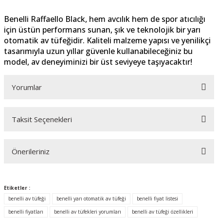
Benelli Raffaello Black, hem avcılık hem de spor atıcılığı
için üstün performans sunan, şık ve teknolojik bir yarı
otomatik av tüfeğidir. Kaliteli malzeme yapısı ve yenilikçi
tasarımıyla uzun yıllar güvenle kullanabileceğiniz bu
model, av deneyiminizi bir üst seviyeye taşıyacaktır!
Yorumlar
Taksit Seçenekleri
Bu ürüne ilk yorumu siz yapın!
Önerileriniz
Yorum Yaz
Bu ürünün fiyat bilgisi, resim, ürün açıklamalarında ve diğer konularda
yetersiz gördüğünüz noktaları öneri formunu kullanarak tarafımıza
Etiketler :
iletebilirsiniz.
benelli av tüfeği
benelli yarı otomatik av tüfeği
benelli fiyat listesi
Görüş ve önerileriniz için teşekkür ederiz.
benelli fiyatları
benelli av tüfekleri yorumları
benelli av tüfeği özellikleri