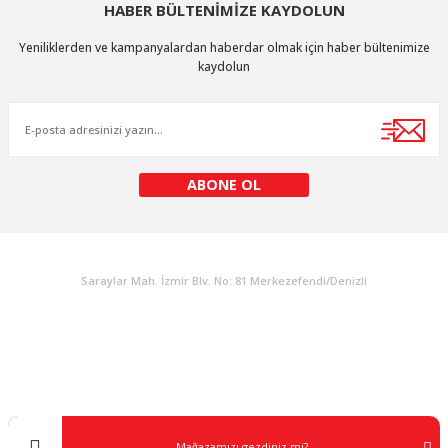
HABER BÜLTENİMİZE KAYDOLUN
Yeniliklerden ve kampanyalardan haberdar olmak için haber bültenimize
kaydolun
ABONE OL
KURUMSAL
Saraylar Mah. İzmir Blv. No: 81 Merkezefendi/Denizli
Müşteri Destek
0 538 453 59 14
info@kocaavpazari.com
Mağazamızı gezdiniz mi?