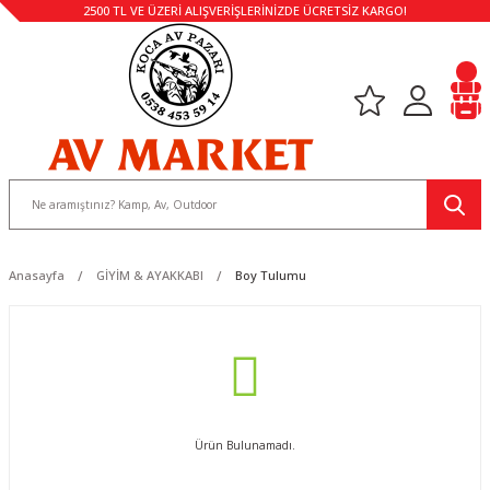
2500 TL VE ÜZERİ ALIŞVERİŞLERİNİZDE ÜCRETSİZ KARGO!
Anasayfa
GİYİM & AYAKKABI
Boy Tulumu
Ürün Bulunamadı.