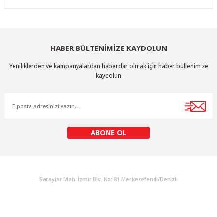
HABER BÜLTENİMİZE KAYDOLUN
Yeniliklerden ve kampanyalardan haberdar olmak için haber bültenimize
kaydolun
ABONE OL
KURUMSAL
Saraylar Mah. İzmir Blv. No: 81 Merkezefendi/Denizli
Müşteri Destek
0 538 453 59 14