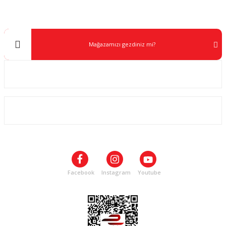
info@kocaavpazari.com
Mağazamızı gezdiniz mi?
Kurumsal
ALIŞVERİŞ
SOSYAL MEDYA
Facebook
Instagram
Youtube