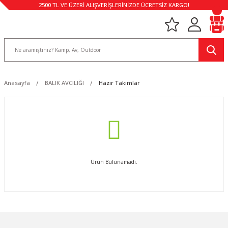
2500 TL VE ÜZERİ ALIŞVERİŞLERİNİZDE ÜCRETSİZ KARGO!
Anasayfa
BALIK AVCILIĞI
Hazır Takımlar
Ürün Bulunamadı.