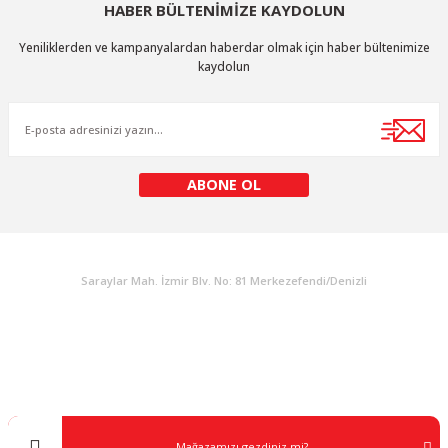
HABER BÜLTENİMİZE KAYDOLUN
Yeniliklerden ve kampanyalardan haberdar olmak için haber bültenimize
kaydolun
ABONE OL
KURUMSAL
Saraylar Mah. İzmir Blv. No: 81 Merkezefendi/Denizli
Müşteri Destek
0 538 453 59 14
info@kocaavpazari.com
Mağazamızı gezdiniz mi?