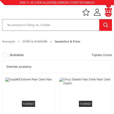
2500 TL VE ÜZERİ ALIŞVERİŞLERİNİZDE ÜCRETSİZ KARGO!
Anasayfa
GİYİM & AYAKKABI
Sweatshırt & Polar
Stoktakiler
Toplam 2 ürün
TÜKENDİ
TÜKENDİ