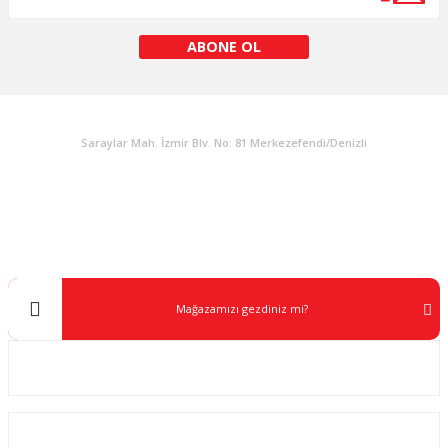
ABONE OL
KURUMSAL
Saraylar Mah. İzmir Blv. No: 81 Merkezefendi/Denizli
Müşteri Destek
0 538 453 59 14
info@kocaavpazari.com
Mağazamızı gezdiniz mi?
Kurumsal
ALIŞVERİŞ