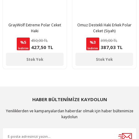
GrayWolf Extreme Polar Ceket
Omuz Destekli Haki Erkek Polar
Haki
Ceket (Siyah)
450,00 TL
399,00 TL
%5
%3
427,50 TL
387,03 TL
İndirim
İndirim
Stok Yok
Stok Yok
HABER BÜLTENİMİZE KAYDOLUN
Yeniliklerden ve kampanyalardan haberdar olmak için haber bültenimize
kaydolun