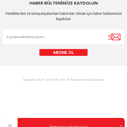
HABER BÜLTENİMİZE KAYDOLUN
Yeniliklerden ve kampanyalardan haberdar olmak için haber bültenimize
kaydolun
ABONE OL
KURUMSAL
Saraylar Mah. İzmir Blv. No: 81 Merkezefendi/Denizli
Müşteri Destek
0 538 453 59 14
info@kocaavpazari.com
Mağazamızı gezdiniz mi?