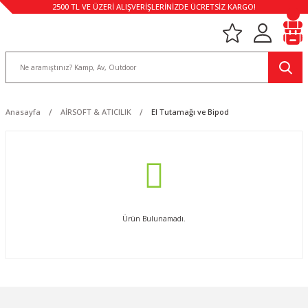
2500 TL VE ÜZERİ ALIŞVERİŞLERİNİZDE ÜCRETSİZ KARGO!
Anasayfa
AİRSOFT & ATICILIK
El Tutamağı ve Bipod
Ürün Bulunamadı.