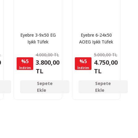
Eyebre 3-9x50 EG
Eyebre 6-24x50
Işıklı Tüfek
AOEG Işıklı Tüfek
Dürbünü
Dürbünü
L
4.000,00 TL
5.000,00 TL
%5
%5
0
3.800,00
4.750,00
İndirim
İndirim
TL
TL
Sepete
Sepete
Ekle
Ekle