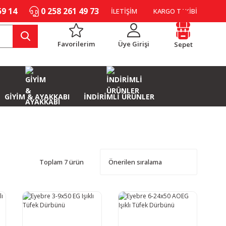
59 14
0 258 261 49 73
İLETİŞİM
KARGO TAKİBİ
Favorilerim
Üye Girişi
Sepet
GİYİM & AYAKKABI
İNDİRİMLİ ÜRÜNLER
Toplam 7 ürün