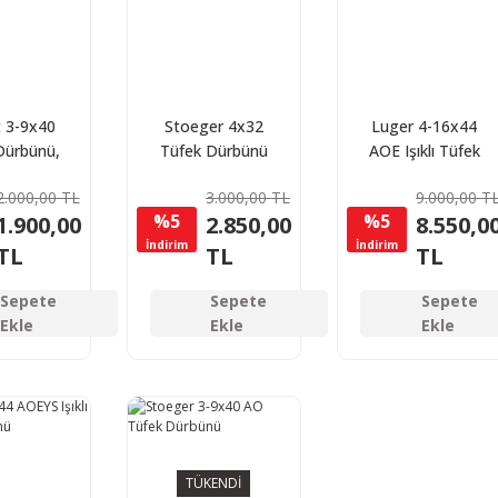
 3-9x40
Stoeger 4x32
Luger 4-16x44
Dürbünü,
Tüfek Dürbünü
AOE Işıklı Tüfek
omlu
Dürbünü
2.000,00 TL
3.000,00 TL
9.000,00 T
%5
%5
1.900,00
2.850,00
8.550,0
İndirim
İndirim
TL
TL
TL
Sepete
Sepete
Sepete
Ekle
Ekle
Ekle
TÜKENDİ