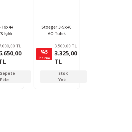
-16x44
Stoeger 3-9x40
 Işıklı
AO Tüfek
Dürbünü
Dürbünü
7.000,00 TL
3.500,00 TL
%5
6.650,00
3.325,00
İndirim
TL
TL
Sepete
Stok
Ekle
Yok