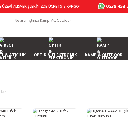
0538 453 
E ÜZERİ ALIŞVERİŞLERİNİZDE ÜCRETSİZ KARGO!
T & ATICILIK
OPTİK & ELEKTRONİK
KAMP & OUTDOOR
iler