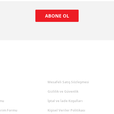
ABONE OL
l
ALIŞVERİŞ
a
Mesafeli Satış Sözleşmesi
Gizlilik ve Güvenlik
rmu
İptal ve İade Koşulları
irim Formu
Kişisel Veriler Politikası