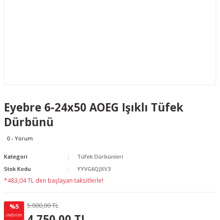
Eyebre 6-24x50 AOEG Işıklı Tüfek
Dürbünü
0 - Yorum
Kategori
Tüfek Dürbünleri
Stok Kodu
YYVG6QJXV3
*483,04 TL den başlayan taksitlerle!
5.000,00 TL
%5
250.00 TL
KAZANÇ
4.750,00 TL
indirim