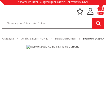
2500 TL VE ÜZERİ ALIŞVERİŞLERİNİZDE ÜCRETSİZ KARGO!
Anasayfa
OPTİK & ELEKTRONİK
Tüfek Dürbünleri
Eyebre 6-24x50 AO