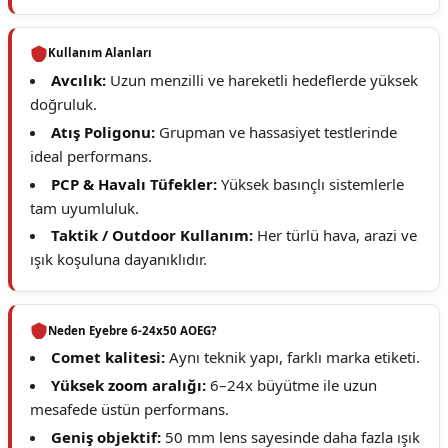
Kullanım Alanları
Avcılık:
Uzun menzilli ve hareketli hedeflerde yüksek
doğruluk.
Atış Poligonu:
Grupman ve hassasiyet testlerinde
ideal performans.
PCP & Havalı Tüfekler:
Yüksek basınçlı sistemlerle
tam uyumluluk.
Taktik / Outdoor Kullanım:
Her türlü hava, arazi ve
ışık koşuluna dayanıklıdır.
Neden Eyebre 6-24x50 AOEG?
Comet kalitesi:
Aynı teknik yapı, farklı marka etiketi.
Yüksek zoom aralığı:
6–24x büyütme ile uzun
mesafede üstün performans.
Geniş objektif:
50 mm lens sayesinde daha fazla ışık