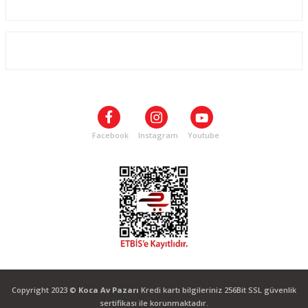
Kurumsal
ALIŞVERİŞ
SOSYAL MEDYA
Facebook
Instagram
Youtube
Copyright 2023 ©
Koca Av Pazarı
Kredi kartı bilgileriniz 256Bit SSL güvenlik
sertifikası ile korunmaktadır.