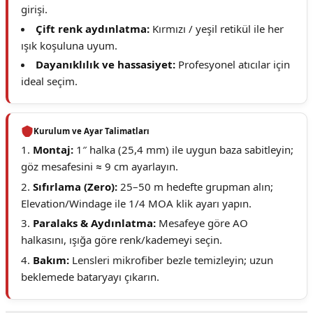
girişi.
Çift renk aydınlatma:
Kırmızı / yeşil retikül ile her
ışık koşuluna uyum.
Dayanıklılık ve hassasiyet:
Profesyonel atıcılar için
ideal seçim.
Kurulum ve Ayar Talimatları
Montaj:
1″ halka (25,4 mm) ile uygun baza sabitleyin;
göz mesafesini ≈ 9 cm ayarlayın.
Sıfırlama (Zero):
25–50 m hedefte grupman alın;
Elevation/Windage ile 1/4 MOA klik ayarı yapın.
Paralaks & Aydınlatma:
Mesafeye göre AO
halkasını, ışığa göre renk/kademeyi seçin.
Bakım:
Lensleri mikrofiber bezle temizleyin; uzun
beklemede bataryayı çıkarın.