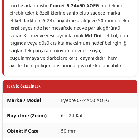
için tasarlanmıştır.
Comet 6-24x50 AOEG
modelinin
birebir teknik özelliklerine sahip olup sadece marka
etiketi farklıdır. 6-24x büyütme aralığı ve 50 mm objektif
lensi sayesinde her mesafede net ve parlak görüntü
sunar. Kırmızı ve yeşil aydınlatmalı
Mil-Dot
retikül, gün
ışığında veya düşük ışıkta maksimum hedef belirginliği
sağlar. Tek parça alüminyum gövdesi suya,
buğulanmaya ve darbelere karşı dayanıklıdır; hem
avcılık hem poligon atışlarında güvenle kullanılabilir.
TEKNİK ÖZELLİKLER
Marka / Model
Eyebre 6-24×50 AOEG
Büyütme (Zoom)
6 – 24 Kat
Objektif Çapı
50 mm