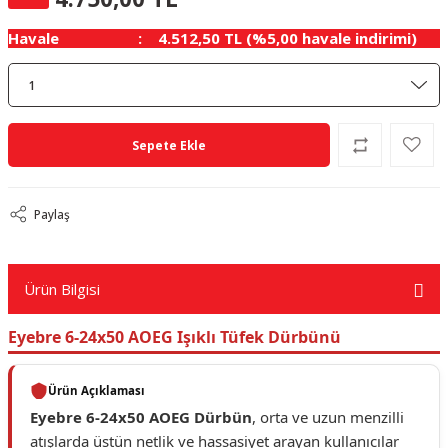
Havale
4.512,50 TL (%5,00 havale indirimi)
Sepete Ekle
Paylaş
Ürün Bilgisi
Eyebre 6-24x50 AOEG Işıklı Tüfek Dürbünü
Ürün Açıklaması
Eyebre 6-24x50 AOEG Dürbün
, orta ve uzun menzilli
atışlarda üstün netlik ve hassasiyet arayan kullanıcılar