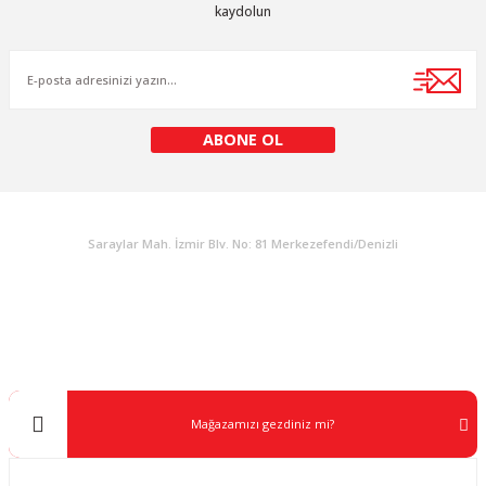
kaydolun
Gönder
ABONE OL
KURUMSAL
Saraylar Mah. İzmir Blv. No: 81 Merkezefendi/Denizli
Müşteri Destek
0 538 453 59 14
info@kocaavpazari.com
Mağazamızı gezdiniz mi?