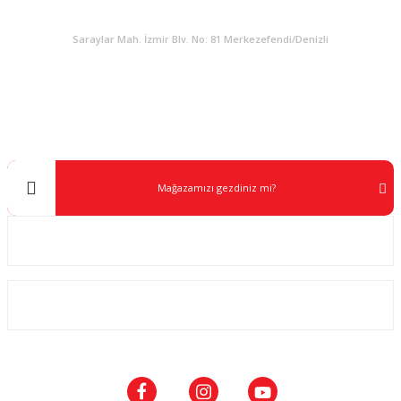
KURUMSAL
Saraylar Mah. İzmir Blv. No: 81 Merkezefendi/Denizli
Müşteri Destek
0 538 453 59 14
info@kocaavpazari.com
Mağazamızı gezdiniz mi?
Kurumsal
ALIŞVERİŞ
SOSYAL MEDYA