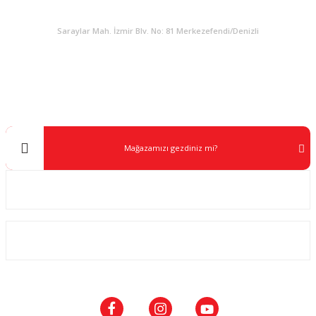
KURUMSAL
Saraylar Mah. İzmir Blv. No: 81 Merkezefendi/Denizli
Müşteri Destek
0 538 453 59 14
info@kocaavpazari.com
Mağazamızı gezdiniz mi?
Kurumsal
ALIŞVERİŞ
SOSYAL MEDYA