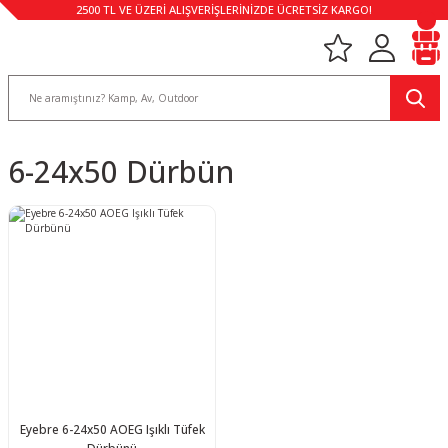
2500 TL VE ÜZERİ ALIŞVERİŞLERİNİZDE ÜCRETSİZ KARGO!
6-24x50 Dürbün
Eyebre 6-24x50 AOEG Işıklı Tüfek