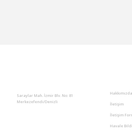
KURUMSAL
Kurumsa
Hakkımızd
Saraylar Mah. İzmir Blv. No: 81
Merkezefendi/Denizli
İletişim
İletişim Fo
Müşteri Destek
0 538 453 59 14
Havale Bild