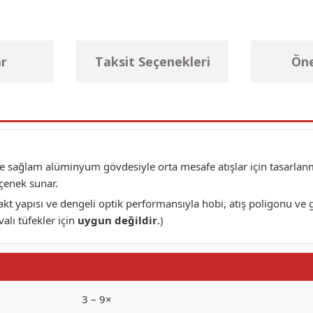
r
Taksit Seçenekleri
Öne
ve sağlam alüminyum gövdesiyle orta mesafe atışlar için tasarlanm
çenek sunar.
 yapısı ve dengeli optik performansıyla hobi, atış poligonu ve gü
alı tüfekler için
uygun değildir
.)
3 – 9×