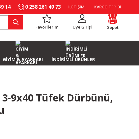
59 14
0 258 261 49 73
İLETİŞİM
KARGO TAKİBİ
Favorilerim
Üye Girişi
Sepet
GİYİM & AYAKKABI
İNDİRİMLİ ÜRÜNLER
 3-9x40 Tüfek Dürbünü,
u