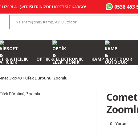
0538 453 
E ÜZERİ ALIŞVERİŞLERİNİZDE ÜCRETSİZ KARGO!
T & ATICILIK
OPTİK & ELEKTRONİK
KAMP & OUTDOOR
omet 3-9x40 Tüfek Dürbünü, Zoomlu
Comet
Zooml
0 - Yorum