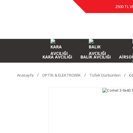
2500 TL V
KARA AVCILIĞI
BALIK AVCILIĞI
AİRSOF
Anasayfa
OPTİK & ELEKTRONİK
Tüfek Dürbünleri
C