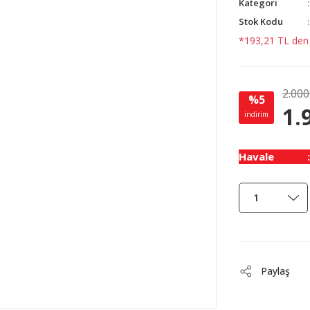
Kategori
Stok Kodu
*193,21 TL den b
2.000
%5
1.
indirim
Havale
Paylaş