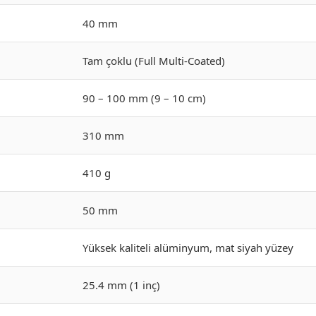
40 mm
Tam çoklu (Full Multi-Coated)
90 – 100 mm (9 – 10 cm)
310 mm
410 g
50 mm
Yüksek kaliteli alüminyum, mat siyah yüzey
25.4 mm (1 inç)