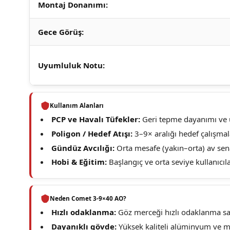
Montaj Donanımı:
Gece Görüş:
Uyumluluk Notu:
Kullanım Alanları
PCP ve Havalı Tüfekler:
Geri tepme dayanımı ve 
Poligon / Hedef Atışı:
3–9× aralığı hedef çalışmal
Gündüz Avcılığı:
Orta mesafe (yakın–orta) av senar
Hobi & Eğitim:
Başlangıç ve orta seviye kullanıcılar
Neden Comet 3-9×40 AO?
Hızlı odaklanma:
Göz merceği hızlı odaklanma sağ
Dayanıklı gövde:
Yüksek kaliteli alüminyum ve ma