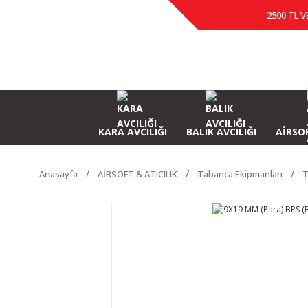
2500 TL V
KARA AVCILIĞI
BALIK AVCILIĞI
AİRSOF
Anasayfa
AİRSOFT & ATICILIK
Tabanca Ekipmanları
T