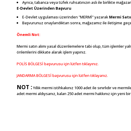
Ayrıca, tabanca veya tüfek ruhsatınızın aslı ile birlikte mağa
E-Devlet Üzerinden Başvuru
E-Devlet uygulaması üzerinden "MERMİ" yazarak
Mermi Satı
Başvurunuz onaylandıktan sonra, mağazamız ile iletişime geçere
Önemli Not:
Mermi satın alımı yasal düzenlemelere tabi olup, tüm işlemler yalnı
önlemlerini dikkate alarak işlem yapınız.
POLİS BÖLGESİ başvurusu için lütfen tıklayınız.
JANDARMA BÖLGESİ başvurusu için lütfen tıklayanız.
NOT :
Yıllık mermi istihkakınız 1000 adet ile sınırlıdır ve mermil
adet mermi aldıysanız, kalan 250 adet mermi hakkınız için yeni b
Bu ürünün fiyat bilgisi, resim, ürün açıklamalarında ve diğer konu
Görüş ve önerileriniz için teşekkür ederiz.