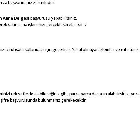
zamıza başvurmanız zorunludur.
n Alma Belgesi
başvurusu yapabilirsiniz.
k satın alma işleminizi gerçekleştirebilirsiniz.
zca ruhsatlı kullanıcılar için geçerlidir. Yasal olmayan işlemler ve ruhsatsı
erinizi tek seferde alabileceğiniz gibi, parça parça da satın alabilirsiniz. Anc
ir şifre başvurusunda bulunmanız gerekecektir.
larda yetersiz gördüğünüz noktaları öneri formunu kullanarak tarafımıza ilet
Bu ürüne ilk yorumu siz yapın!