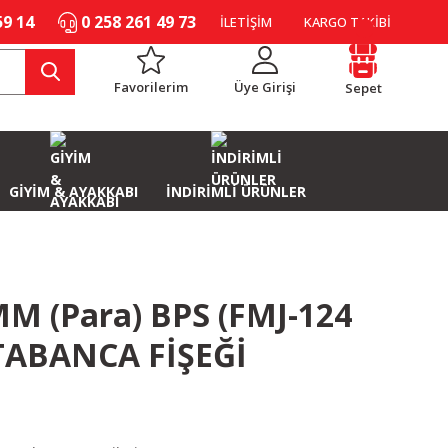
59 14
0 258 261 49 73
İLETİŞİM
KARGO TAKİBİ
Favorilerim
Üye Girişi
Sepet
GİYİM & AYAKKABI
İNDİRİMLİ ÜRÜNLER
M (Para) BPS (FMJ-124
TABANCA FİŞEĞİ