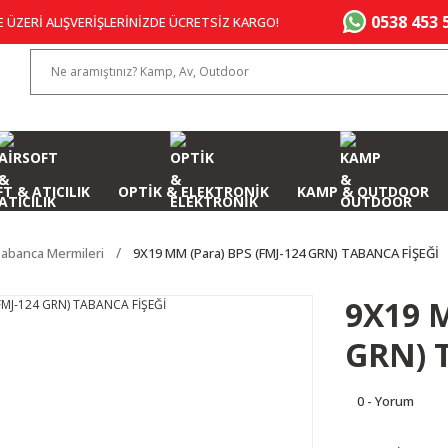
0538 453 
E ÜZERİ ALIŞVERİŞLERİNİZDE ÜCRETSİZ KARGO!
T & ATICILIK
OPTİK & ELEKTRONİK
KAMP & OUTDOOR
abanca Mermileri
9X19 MM (Para) BPS (FMJ-124 GRN) TABANCA FİŞEĞİ
9X19 M
GRN) 
0 - Yorum