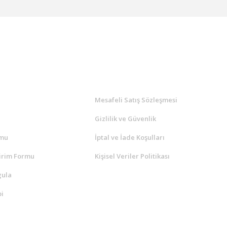
l
ALIŞVERİŞ
a
Mesafeli Satış Sözleşmesi
Gizlilik ve Güvenlik
rmu
İptal ve İade Koşulları
irim Formu
Kişisel Veriler Politikası
gula
i