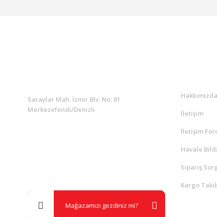
KURUMSAL
Kurumsa
Hakkımızd
Saraylar Mah. İzmir Blv. No: 81
Merkezefendi/Denizli
İletişim
İletişim Fo
Müşteri Destek
0 538 453 59 14
Havale Bild
Sipariş Sor
info@kocaavpazari.com
Kargo Takib
Mağazamızı gezdiniz mi?