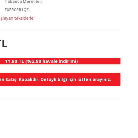
Tabanca Mermileri
FXERCPR1QE
layan taksitlerle!
TL
11,80 TL (%2,88 havale indirimi)
n Satışı Kapalıdır. Detaylı bilgi için lütfen arayınız.