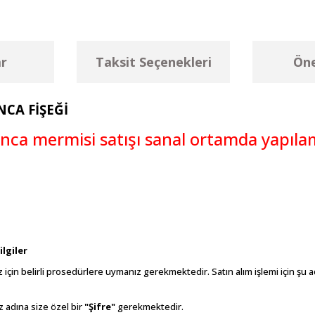
r
Taksit Seçenekleri
Öne
NCA FİŞEĞİ
anca mermisi satışı sanal ortamda yapıla
lgiler
çin belirli prosedürlere uymanız gerekmektedir. Satın alım işlemi için şu 
 adına size özel bir
"Şifre"
gerekmektedir.