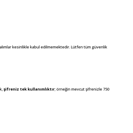
z alımlar kesinlikle kabul edilmemektedir. Lütfen tüm güvenlik
ak,
şifreniz tek kullanımlıktır
; örneğin mevcut şifrenizle 750
ebilirsiniz.