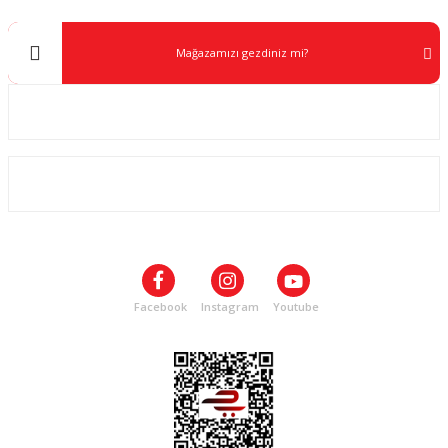
Mağazamızı gezdiniz mi?
Kurumsal
ALIŞVERİŞ
SOSYAL MEDYA
Facebook
Instagram
Youtube