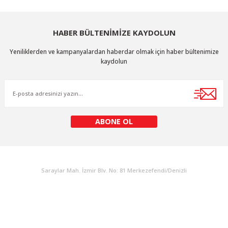
iletebilirsiniz.
Görüş ve önerileriniz için teşekkür ederiz.
HABER BÜLTENİMİZE KAYDOLUN
Ürün resmi kalitesiz, bozuk veya görüntülenemiyor.
Yeniliklerden ve kampanyalardan haberdar olmak için haber bültenimize
Ürün açıklamasında eksik bilgiler bulunuyor.
kaydolun
Ürün bilgilerinde hatalar bulunuyor.
Ürün fiyatı diğer sitelerden daha pahalı.
Bu ürüne benzer farklı alternatifler olmalı.
ABONE OL
KURUMSAL
Gönder
Saraylar Mah. İzmir Blv. No: 81 Merkezefendi/Denizli
Müşteri Destek
0 538 453 59 14
info@kocaavpazari.com