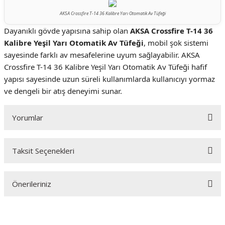
AKSA Crossfire T-14 36 Kalibre Yarı Otomatik Av Tüfeği
Dayanıklı gövde yapısına sahip olan
AKSA Crossfire T-14 36
Kalibre Yeşil Yarı Otomatik Av Tüfeği
, mobil şok sistemi
sayesinde farklı av mesafelerine uyum sağlayabilir. AKSA
Crossfire T-14 36 Kalibre Yeşil Yarı Otomatik Av Tüfeği hafif
yapısı sayesinde uzun süreli kullanımlarda kullanıcıyı yormaz
ve dengeli bir atış deneyimi sunar.
Yorumlar
Taksit Seçenekleri
Bu ürüne ilk yorumu siz yapın!
Önerileriniz
Yorum Yaz
Bu ürünün fiyat bilgisi, resim, ürün açıklamalarında ve diğer konularda
yetersiz gördüğünüz noktaları öneri formunu kullanarak tarafımıza