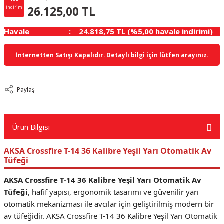
1.375.00 TL
KAZANÇ
26.125,00 TL
indirim
Havale
24.818,75 TL (%5,00 havale indirimi)
İnternetten Satışı Kapalıdır. Detaylı bilgi için lütfen arayınız.
Paylaş
Ürün Bilgisi
AKSA Crossfire T-14 36 Kalibre Yeşil Yarı Otomatik Av
Tüfeği
AKSA Crossfire T-14 36 Kalibre Yeşil Yarı Otomatik Av
Tüfeği
, hafif yapısı, ergonomik tasarımı ve güvenilir yarı
otomatik mekanizması ile avcılar için geliştirilmiş modern bir
av tüfeğidir. AKSA Crossfire T-14 36 Kalibre Yeşil Yarı Otomatik