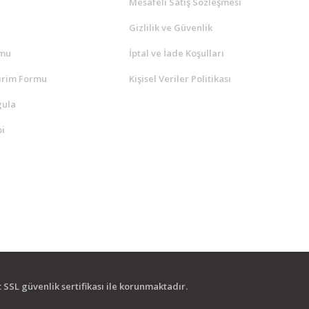
a
Mesafeli Satış Sözleşmesi
Gizlilik ve Güvenlik
rmu
İptal ve İade Koşulları
irim Formu
Kişisel Veriler Politikası
gula
i
it SSL güvenlik sertifikası ile korunmaktadır.