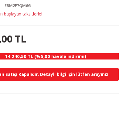
ERM2F7QM6G
 başlayan taksitlerle!
,00 TL
14.240,50 TL (%5,00 havale indirimi)
n Satışı Kapalıdır. Detaylı bilgi için lütfen arayınız.