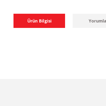
Ürün Bilgisi
Yorumla
Bu ürünün fiyat bilgisi, resim, ürün açıklamalarında ve diğer konu
Görüş ve önerileriniz için teşekkür ederiz.
Ürün resmi kalitesiz, bozuk veya görüntülenemiyor.
Ürün açıklamasında eksik bilgiler bulunuyor.
Ürün bilgilerinde hatalar bulunuyor.
Ürün fiyatı diğer sitelerden daha pahalı.
Bu ürüne benzer farklı alternatifler olmalı.