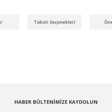
r
Taksit Seçenekleri
Öne
larda yetersiz gördüğünüz noktaları öneri formunu kullanarak tarafımıza ilet
Bu ürüne ilk yorumu siz yapın!
Yorum Yaz
HABER BÜLTENİMİZE KAYDOLUN