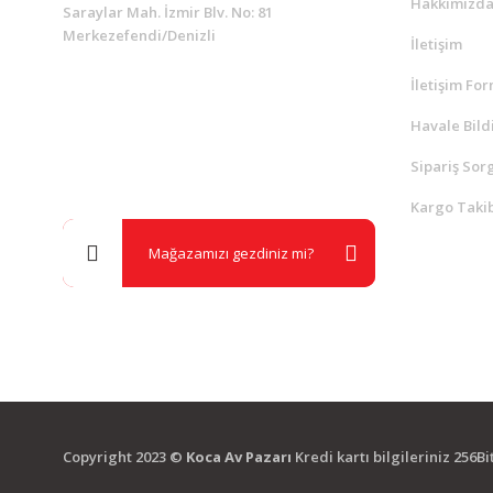
Hakkımızd
Saraylar Mah. İzmir Blv. No: 81
Merkezefendi/Denizli
İletişim
İletişim Fo
Müşteri Destek
0 538 453 59 14
Havale Bild
Sipariş Sor
info@kocaavpazari.com
Kargo Takib
Mağazamızı gezdiniz mi?
Copyright 2023 ©
Koca Av Pazarı
Kredi kartı bilgileriniz 256B