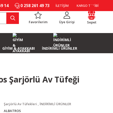
59 14
0 258 261 49 73
İLETİŞİM
KARGO TAKİBİ
Favorilerim
Üye Girişi
Sepet
GİYİM & AYAKKABI
İNDİRİMLİ ÜRÜNLER
os Şarjörlü Av Tüfeği
Şarjörlü Av Tüfekleri
,
İNDİRİMLİ ÜRÜNLER
ALBATROS