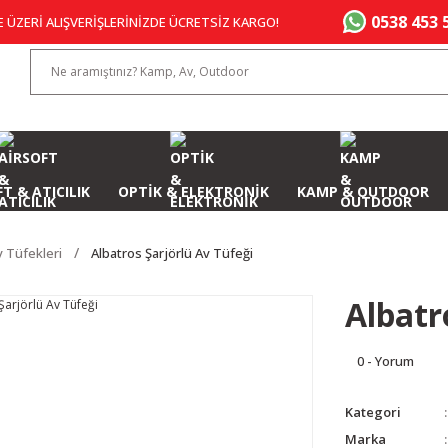
0538 453 
E ÜZERİ ALIŞVERİŞLERİNİZDE ÜCRETSİZ KARGO!
T & ATICILIK
OPTİK & ELEKTRONİK
KAMP & OUTDOOR
v Tüfekleri
Albatros Şarjörlü Av Tüfeği
Albatr
0 - Yorum
Kategori
Marka