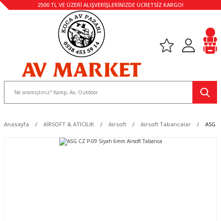
2500 TL VE ÜZERİ ALIŞVERİŞLERİNİZDE ÜCRETSİZ KARGO!
Anasayfa
AİRSOFT & ATICILIK
Airsoft
Airsoft Tabancalar
ASG C