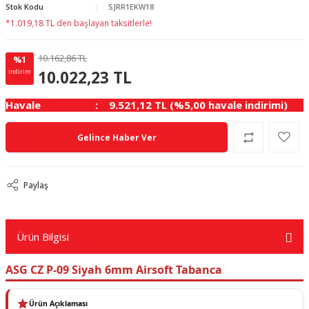
Stok Kodu
SJRR1EKW18
*1.019,18 TL den başlayan taksitlerle!
10.162,86 TL
%1
2.56 TL
KAZANÇ
10.022,23 TL
indirim
Havale
9.521,12 TL (%5,00 havale indirimi)
Gelince Haber Ver
Paylaş
Ürün Bilgisi
ASG CZ P-09 Siyah 6mm Airsoft Tabanca
Ürün Açıklaması