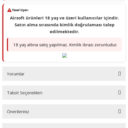
Yasal Uyarı
Airsoft ürünleri 18 yaş ve üzeri kullanıcılar içindir.
Satın alma sırasında kimlik doğrulaması talep
edilmektedir.
18 yaş altına satış yapılmaz. Kimlik ibrazı zorunludur.
Yorumlar
Taksit Seçenekleri
Bu ürüne ilk yorumu siz yapın!
Önerileriniz
Yorum Yaz
Bu ürünün fiyat bilgisi, resim, ürün açıklamalarında ve diğer konularda