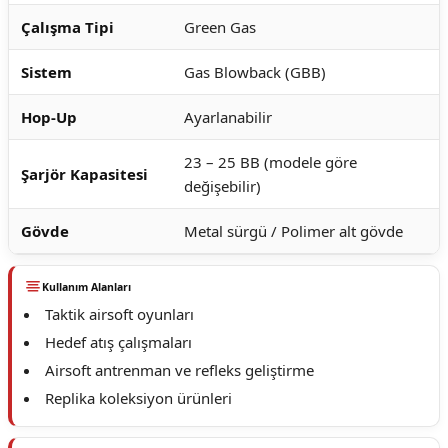
Çalışma Tipi
Green Gas
Sistem
Gas Blowback (GBB)
Hop-Up
Ayarlanabilir
23 – 25 BB (modele göre
Şarjör Kapasitesi
değişebilir)
Gövde
Metal sürgü / Polimer alt gövde
Kullanım Alanları
Taktik airsoft oyunları
Hedef atış çalışmaları
Airsoft antrenman ve refleks geliştirme
Replika koleksiyon ürünleri