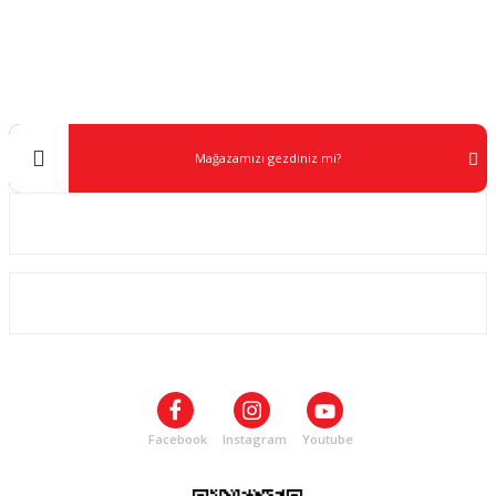
Müşteri Destek
yerleştirin.
0 538 453 59 14
Hop-Up:
BB ağırlığına göre kademeli ayarlayın (fazla
açmak BB’yi yukarı kaldırır).
info@kocaavpazari.com
Emniyet:
Oyun dışında emniyette taşıyın ve güvenli
yönde tutun.
Mağazamızı gezdiniz mi?
Güvenlik:
Koruyucu gözlük kullanın; canlı hedefe/
özellikle yüze nişan almayın.
Kurumsal
Ürün Bakımı ve Temizliği
Blowback sistem:
Hareketli parçalar için düzenli
ALIŞVERİŞ
silikon yağlama önerilir.
Şarjör contası:
Sızıntıyı önlemek için O-ring bölgesini
SOSYAL MEDYA
silikon yağ ile koruyun.
Namlu temizliği:
Temizlik çubuğu ile periyodik
temizlik isabeti artırır.
Facebook
Instagram
Youtube
Kullanım sonrası:
Şarjörde az miktarda gaz bırakmak
contaların kurumasını azaltır.