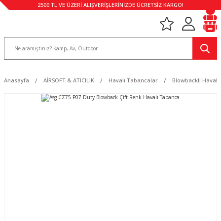
2500 TL VE ÜZERİ ALIŞVERİŞLERİNİZDE ÜCRETSİZ KARGO!
Anasayfa
AİRSOFT & ATICILIK
Havalı Tabancalar
Blowbackli Havalı