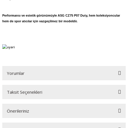
Performansı ve estetik görünümüyle ASG CZ75 P07 Duty, hem koleksiyoncular
hem de spor atıcılar için vazgeçilmez bir modeldir.
Yorumlar
Taksit Seçenekleri
Bu ürüne ilk yorumu siz yapın!
Önerileriniz
Yorum Yaz
Bu ürünün fiyat bilgisi, resim, ürün açıklamalarında ve diğer konularda