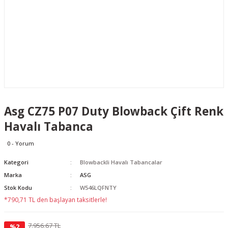
Asg CZ75 P07 Duty Blowback Çift Renk
Havalı Tabanca
0 - Yorum
Kategori
Blowbackli Havalı Tabancalar
Marka
ASG
Stok Kodu
W546LQFNTY
*790,71 TL den başlayan taksitlerle!
7.956,67 TL
%2