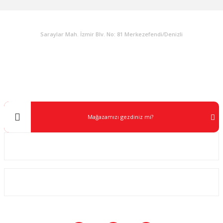
KURUMSAL
Gönder
Saraylar Mah. İzmir Blv. No: 81 Merkezefendi/Denizli
Müşteri Destek
0 538 453 59 14
info@kocaavpazari.com
Mağazamızı gezdiniz mi?
Kurumsal
ALIŞVERİŞ
SOSYAL MEDYA