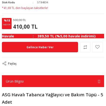
Stok Kodu
ST84834
*41,69 TL den başlayan taksitlerle!
500,00 TL
%18
90.00 TL
KAZANÇ
410,00 TL
indirim
Havale
389,50 TL (%5,00 havale indirimi)
Gelince Haber Ver
Paylaş
Ürün Bilgisi
ASG Havalı Tabanca Yağlayıcı ve Bakım Tüpü - 5
Adet