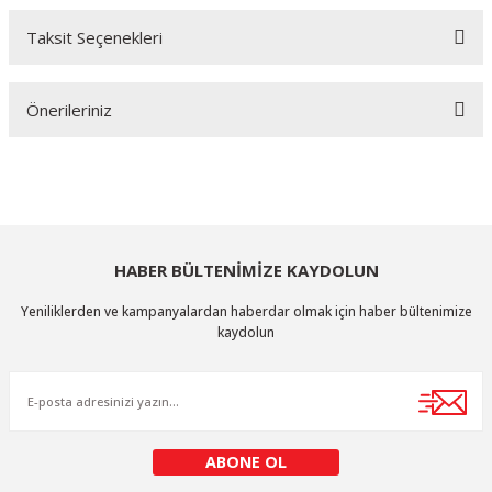
Taksit Seçenekleri
Bu ürüne ilk yorumu siz yapın!
Önerileriniz
Yorum Yaz
Bu ürünün fiyat bilgisi, resim, ürün açıklamalarında ve diğer konularda
yetersiz gördüğünüz noktaları öneri formunu kullanarak tarafımıza
iletebilirsiniz.
Görüş ve önerileriniz için teşekkür ederiz.
HABER BÜLTENİMİZE KAYDOLUN
Ürün resmi kalitesiz, bozuk veya görüntülenemiyor.
Yeniliklerden ve kampanyalardan haberdar olmak için haber bültenimize
Ürün açıklamasında eksik bilgiler bulunuyor.
kaydolun
Ürün bilgilerinde hatalar bulunuyor.
Ürün fiyatı diğer sitelerden daha pahalı.
Bu ürüne benzer farklı alternatifler olmalı.
ABONE OL