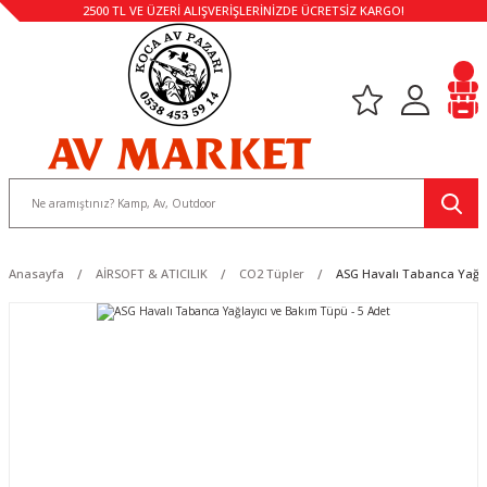
2500 TL VE ÜZERİ ALIŞVERİŞLERİNİZDE ÜCRETSİZ KARGO!
Anasayfa
AİRSOFT & ATICILIK
CO2 Tüpler
ASG Havalı Tabanca Yağla