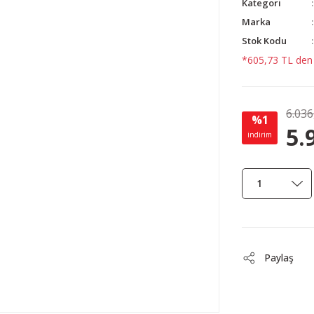
Kategori
Marka
Stok Kodu
*605,73 TL den b
6.036
%1
5.
indirim
Paylaş