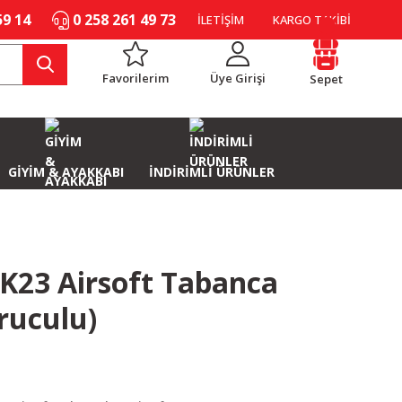
59 14
0 258 261 49 73
İLETİŞİM
KARGO TAKİBİ
Favorilerim
Üye Girişi
Sepet
GİYİM & AYAKKABI
İNDİRİMLİ ÜRÜNLER
K23 Airsoft Tabanca
ruculu)