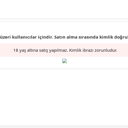
 üzeri kullanıcılar içindir. Satın alma sırasında kimlik doğr
18 yaş altına satış yapılmaz. Kimlik ibrazı zorunludur.
larda yetersiz gördüğünüz noktaları öneri formunu kullanarak tarafımıza ilet
Bu ürüne ilk yorumu siz yapın!
Yorum Yaz