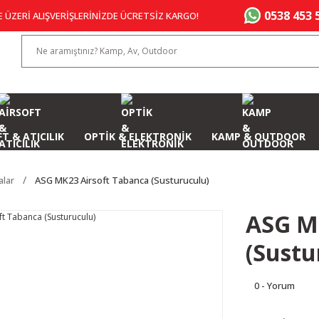
0538 453 
E ÜZERİ ALIŞVERİŞLERİNİZDE ÜCRETSİZ KARGO!
T & ATICILIK
OPTİK & ELEKTRONİK
KAMP & OUTDOOR
alar
ASG MK23 Airsoft Tabanca (Susturuculu)
ASG M
(Sustu
0 - Yorum