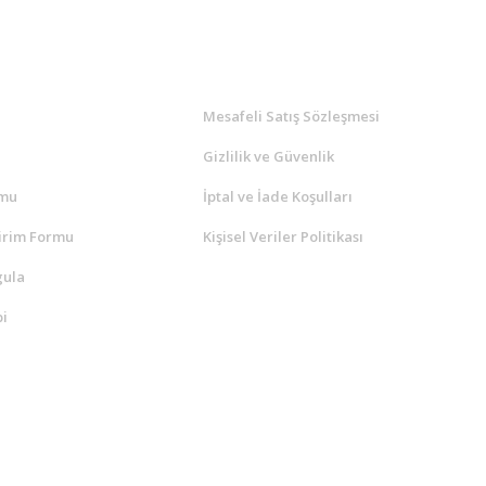
l
ALIŞVERİŞ
a
Mesafeli Satış Sözleşmesi
Gizlilik ve Güvenlik
rmu
İptal ve İade Koşulları
irim Formu
Kişisel Veriler Politikası
gula
i