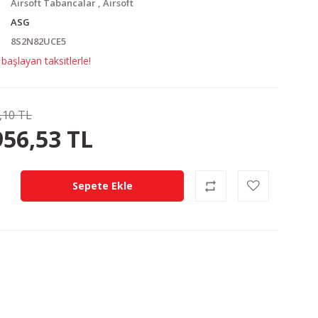
Airsoft Tabancalar
,
Airsoft
ASG
8S2N82UCE5
aşlayan taksitlerle!
,10 TL
1.45 TL
KAZANÇ
956,53 TL
Sepete Ekle