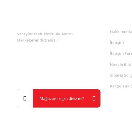
KURUMSAL
Kurumsa
Hakkımızd
Saraylar Mah. İzmir Blv. No: 81
Merkezefendi/Denizli
İletişim
İletişim Fo
Müşteri Destek
0 538 453 59 14
Havale Bild
Sipariş Sor
info@kocaavpazari.com
Kargo Takib
Mağazamızı gezdiniz mi?