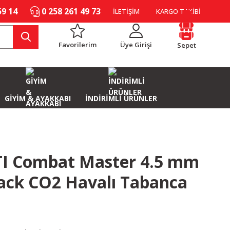
59 14
0 258 261 49 73
İLETİŞİM
KARGO TAKİBİ
Favorilerim
Üye Girişi
Sepet
GİYİM & AYAKKABI
İNDİRİMLİ ÜRÜNLER
TI Combat Master 4.5 mm
ack CO2 Havalı Tabanca