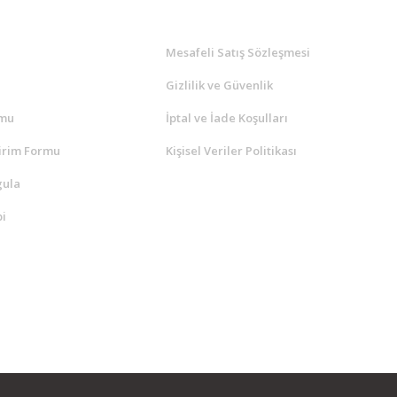
l
ALIŞVERİŞ
a
Mesafeli Satış Sözleşmesi
Gizlilik ve Güvenlik
rmu
İptal ve İade Koşulları
irim Formu
Kişisel Veriler Politikası
gula
i