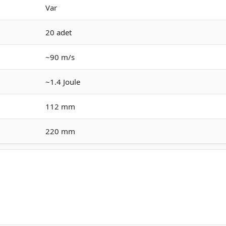
Var
20 adet
~90 m/s
~1.4 Joule
112 mm
220 mm