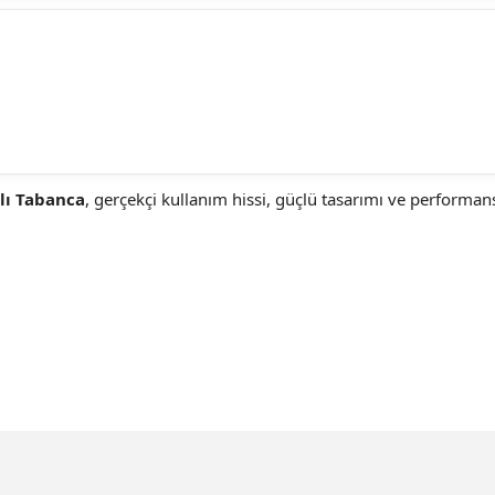
lı Tabanca
, gerçekçi kullanım hissi, güçlü tasarımı ve performans
larda yetersiz gördüğünüz noktaları öneri formunu kullanarak tarafımıza ilet
Bu ürüne ilk yorumu siz yapın!
doğru şekilde yerleştirilmelidir.
Farklı mühimmat kullanımı ürüne zarar verebilir.
Yorum Yaz
hissi sunar.
mayınız.
yi performans sağlar.