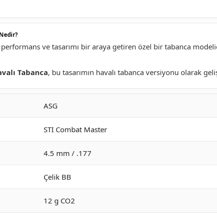
Nedir?
rformans ve tasarımı bir araya getiren özel bir tabanca modelid
valı Tabanca
, bu tasarımın havalı tabanca versiyonu olarak gelişt
ASG
STI Combat Master
4.5 mm / .177
Çelik BB
12 g CO2