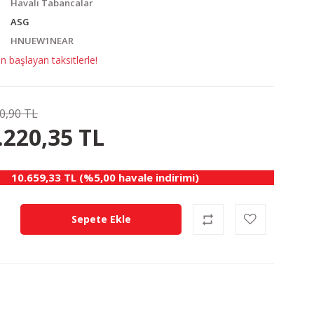
Havalı Tabancalar
ASG
HNUEW1NEAR
 başlayan taksitlerle!
0,90 TL
10.75 TL
KAZANÇ
.220,35 TL
10.659,33 TL (%5,00 havale indirimi)
Sepete Ekle