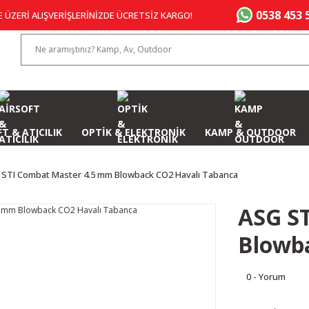
0538 453 
E ÜZERİ ALIŞVERİŞLERİNİZDE ÜCRETSİZ KARGO!
T & ATICILIK
OPTİK & ELEKTRONİK
KAMP & OUTDOOR
 STI Combat Master 4.5 mm Blowback CO2 Havalı Tabanca
ASG S
Blowb
0 - Yorum