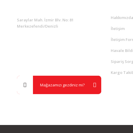
KURUMSAL
Kurumsa
Hakkımızd
Saraylar Mah. İzmir Blv. No: 81
Merkezefendi/Denizli
İletişim
İletişim Fo
Müşteri Destek
0 538 453 59 14
Havale Bild
Sipariş Sor
info@kocaavpazari.com
Kargo Takib
Mağazamızı gezdiniz mi?