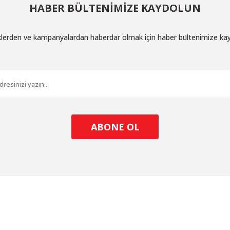
önerilir.
HABER BÜLTENİMİZE KAYDOLUN
iklerden ve kampanyalardan haberdar olmak için haber bültenimize ka
Gönder
nılması önerilir. Yanlış kullanım ürün performansını düşürebilir.
ABONE OL
 yapılmaz. Kimlik doğrulaması talep edilebilir.