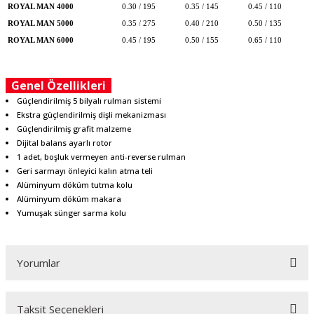
ROYAL MAN 4000
0.30 / 195
0.35 / 145
0.45 / 110
ROYAL MAN 5000
0.35 / 275
0.40 / 210
0.50 / 135
ROYAL MAN 6000
0.45 / 195
0.50 / 155
0.65 / 110
Genel Özellikleri
Güçlendirilmiş 5 bilyalı rulman sistemi
Ekstra güçlendirilmiş dişli mekanizması
Güçlendirilmiş grafit malzeme
Dijital balans ayarlı rotor
1 adet, boşluk vermeyen anti-reverse rulman
Geri sarmayı önleyici kalın atma teli
Alüminyum döküm tutma kolu
Alüminyum döküm makara
Yumuşak sünger sarma kolu
Yorumlar
Taksit Seçenekleri