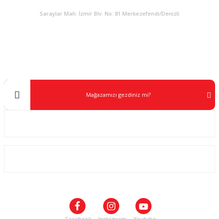
Gönder
Saraylar Mah. İzmir Blv. No: 81 Merkezefendi/Denizli
Müşteri Destek
0 538 453 59 14
info@kocaavpazari.com
Mağazamızı gezdiniz mi?
Kurumsal
ALIŞVERİŞ
SOSYAL MEDYA
Facebook
Instagram
Youtube