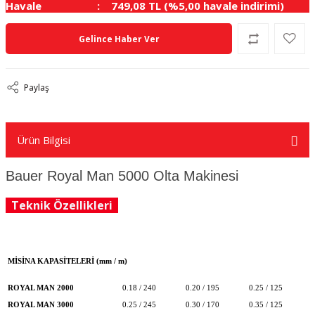
Havale
749,08 TL (%5,00 havale indirimi)
Gelince Haber Ver
Paylaş
Ürün Bilgisi
Bauer Royal Man 5000 Olta Makinesi
Teknik Özellikleri
MİSİNA KAPASİTELERİ (mm / m)
ROYAL MAN 2000
0.18 / 240
0.20 / 195
0.25 / 125
ROYAL MAN 3000
0.25 / 245
0.30 / 170
0.35 / 125