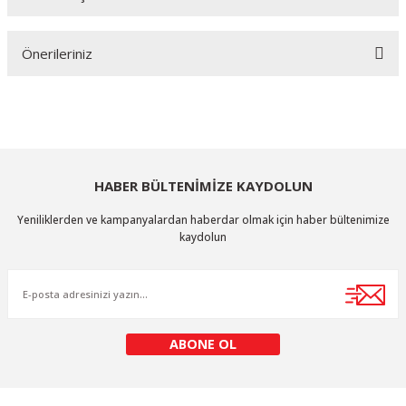
Bu ürüne ilk yorumu siz yapın!
Önerileriniz
Yorum Yaz
Bu ürünün fiyat bilgisi, resim, ürün açıklamalarında ve diğer konularda
yetersiz gördüğünüz noktaları öneri formunu kullanarak tarafımıza
iletebilirsiniz.
Görüş ve önerileriniz için teşekkür ederiz.
HABER BÜLTENİMİZE KAYDOLUN
Ürün resmi kalitesiz, bozuk veya görüntülenemiyor.
Yeniliklerden ve kampanyalardan haberdar olmak için haber bültenimize
Ürün açıklamasında eksik bilgiler bulunuyor.
kaydolun
Ürün bilgilerinde hatalar bulunuyor.
Ürün fiyatı diğer sitelerden daha pahalı.
Bu ürüne benzer farklı alternatifler olmalı.
ABONE OL
KURUMSAL