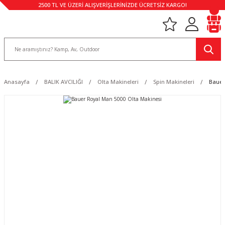
2500 TL VE ÜZERİ ALIŞVERİŞLERİNİZDE ÜCRETSİZ KARGO!
Anasayfa
BALIK AVCILIĞI
Olta Makineleri
Spin Makineleri
Bauer