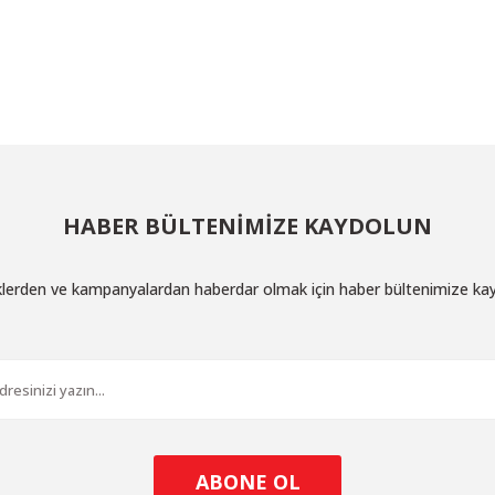
larda yetersiz gördüğünüz noktaları öneri formunu kullanarak tarafımıza ilet
Bu ürüne ilk yorumu siz yapın!
Yorum Yaz
HABER BÜLTENİMİZE KAYDOLUN
iklerden ve kampanyalardan haberdar olmak için haber bültenimize ka
Gönder
ABONE OL