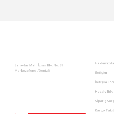
KURUMSAL
Kurumsa
Hakkımızd
Saraylar Mah. İzmir Blv. No: 81
Merkezefendi/Denizli
İletişim
İletişim Fo
Müşteri Destek
0 538 453 59 14
Havale Bild
Sipariş Sor
info@kocaavpazari.com
Kargo Takib