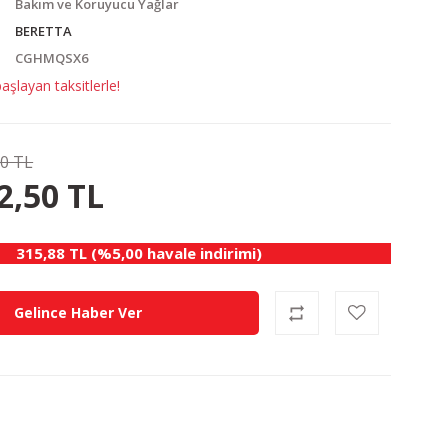
Bakım ve Koruyucu Yağlar
BERETTA
CGHMQSX6
şlayan taksitlerle!
00 TL
17.50 TL
KAZANÇ
2,50 TL
315,88 TL (%5,00 havale indirimi)
Gelince Haber Ver