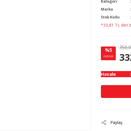
Kategori
Marka
Stok Kodu
*33,81 TL den ba
350,
%5
33
indirim
Havale
Paylaş