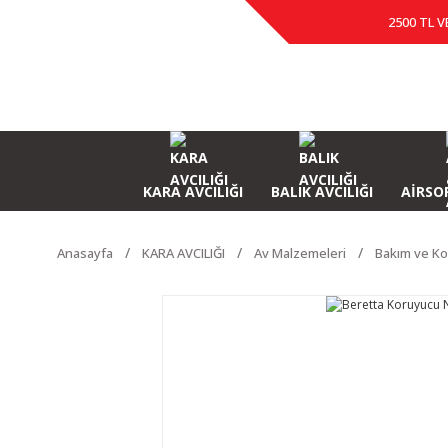
2500 TL V
KARA AVCILIĞI
BALIK AVCILIĞI
AİRSOF
Anasayfa
KARA AVCILIĞI
Av Malzemeleri
Bakım ve Ko