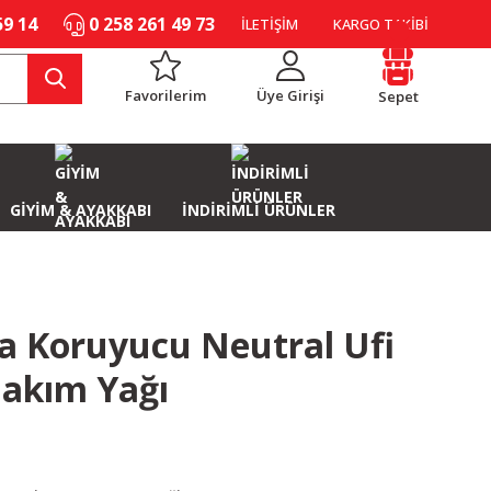
59 14
0 258 261 49 73
İLETİŞİM
KARGO TAKİBİ
Favorilerim
Üye Girişi
Sepet
GİYİM & AYAKKABI
İNDİRİMLİ ÜRÜNLER
a Koruyucu Neutral Ufi
Bakım Yağı