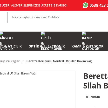
0538 453 
E ÜZERİ ALIŞVERİŞLERİNİZDE ÜCRETSİZ KARGO!
T & ATICILIK
OPTİK & ELEKTRONİK
KAMP & OUTDOOR
ruyucu Yağlar
Beretta Koruyucu Neutral Ufi Silah Bakım Yağı
Berett
Silah 
0 - Yorum