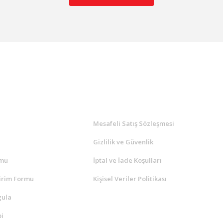
l
ALIŞVERİŞ
a
Mesafeli Satış Sözleşmesi
Gizlilik ve Güvenlik
rmu
İptal ve İade Koşulları
irim Formu
Kişisel Veriler Politikası
gula
i