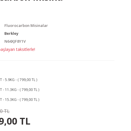
Fluorocarbon Misinalar
Berkley
N64XJF8Y1V
şlayan taksitlerle!
- 5.9KG - ( 799,00 TL )
 - 11.3KG - ( 799,00 TL )
 - 15.3KG - ( 799,00 TL )
00 TL
76.00 TL
KAZANÇ
9,00 TL