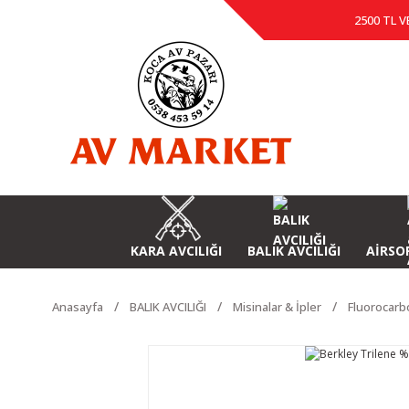
2500 TL V
KARA AVCILIĞI
BALIK AVCILIĞI
AİRSOF
Anasayfa
BALIK AVCILIĞI
Misinalar & İpler
Fluorocarb