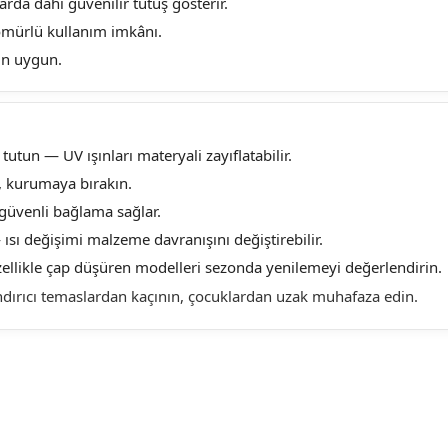
arda dahi güvenilir tutuş gösterir.
mürlü kullanım imkânı.
çin uygun.
tun — UV ışınları materyali zayıflatabilir.
n, kurumaya bırakın.
güvenli bağlama sağlar.
sı değişimi malzeme davranışını değiştirebilir.
ellikle çap düşüren modelleri sezonda yenilemeyi değerlendirin.
şındırıcı temaslardan kaçının, çocuklardan uzak muhafaza edin.
larda yetersiz gördüğünüz noktaları öneri formunu kullanarak tarafımıza ilet
Bu ürüne ilk yorumu siz yapın!