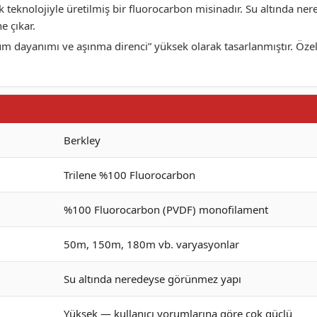
k teknolojiyle üretilmiş bir fluorocarbon misinadır. Su altında ner
e çıkar.
dayanımı ve aşınma direnci” yüksek olarak tasarlanmıştır. Özelli
Berkley
Trilene %100 Fluorocarbon
%100 Fluorocarbon (PVDF) monofilament
50m, 150m, 180m vb. varyasyonlar
Su altında neredeyse görünmez yapı
Yüksek — kullanıcı yorumlarına göre çok güçlü