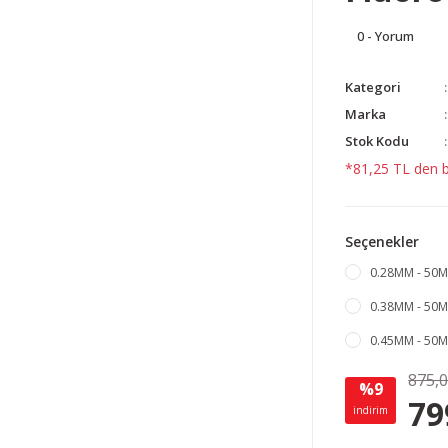
0 - Yorum
Kategori
Marka
Stok Kodu
*81,25 TL den ba
Seçenekler
0.28MM - 50MT 
0.38MM - 50MT
0.45MM - 50MT
875,
%9
79
indirim