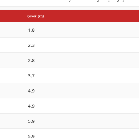
Çeker (kg)
1,8
2,3
2,8
3,7
4,9
4,9
5,9
5,9