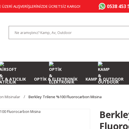
0538 453 
E ÜZERİ ALIŞVERİŞLERİNİZDE ÜCRETSİZ KARGO!
T & ATICILIK
OPTİK & ELEKTRONİK
KAMP & OUTDOOR
on Misinalar
Berkley Trilene %100 Fluorocarbon Misina
Berkle
Fluoro