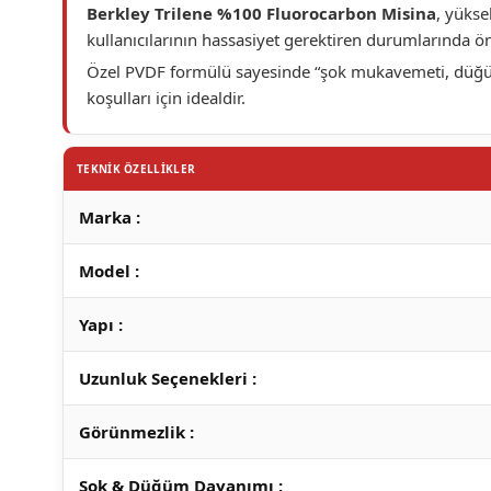
Berkley Trilene %100 Fluorocarbon Misina
, yükse
kullanıcılarının hassasiyet gerektiren durumlarında ön
Özel PVDF formülü sayesinde “şok mukavemeti, düğüm 
koşulları için idealdir.
TEKNİK ÖZELLİKLER
Marka :
Model :
Yapı :
Uzunluk Seçenekleri :
Görünmezlik :
Şok & Düğüm Dayanımı :