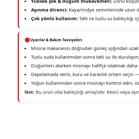
Yüksek şok & düğüm mukavemeti:
Zorlu koşull
Aşınma direnci:
Kaya/midye zeminlerinde uzun ö
Çok yönlü kullanım:
Tatlı ve tuzlu su balıkçılığı i
Uyarılar & Bakım Tavsiyeleri
Misina makaranızı doğrudan güneş ışığından uzak tu
Tuzlu suda kullanımdan sonra tatlı su ile durulayı
Düğümleri atarken misinayı hafifçe ıslatmak daha 
Depolamada serin, kuru ve karanlık ortam seçin — ı
Yoğun kullanımdan sonra misinayı kontrol edin, öz
Not:
Bu ürün olta balıkçılığı amaçlıdır. Kesici veya a
Bu ürünün fiyat bilgisi, resim, ürün açıklamalarında ve diğer konu
Görüş ve önerileriniz için teşekkür ederiz.