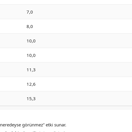
7,0
8,0
10,0
10,0
11,3
12,6
15,3
“neredeyse görünmez” etki sunar.