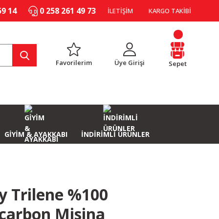
59 14
0 258 261 49 73
İLETİŞİM
KARGO TAKİBİ
Favorilerim
Üye Girişi
Sepet
GİYİM & AYAKKABI
İNDİRİMLİ ÜRÜNLER
y Trilene %100
carbon Misina