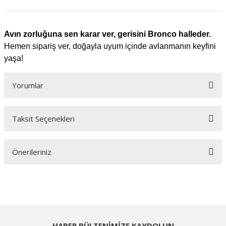
Avın zorluğuna sen karar ver, gerisini Bronco halleder.
Hemen sipariş ver, doğayla uyum içinde avlanmanın keyfini
yaşa!
Yorumlar
Taksit Seçenekleri
Bu ürüne ilk yorumu siz yapın!
Önerileriniz
Yorum Yaz
Bu ürünün fiyat bilgisi, resim, ürün açıklamalarında ve diğer konularda
yetersiz gördüğünüz noktaları öneri formunu kullanarak tarafımıza
iletebilirsiniz.
Görüş ve önerileriniz için teşekkür ederiz.
HABER BÜLTENİMİZE KAYDOLUN