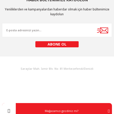
Ürün resmi kalitesiz, bozuk veya görüntülenemiyor.
Yeniliklerden ve kampanyalardan haberdar olmak için haber bültenimize
Ürün açıklamasında eksik bilgiler bulunuyor.
kaydolun
Ürün bilgilerinde hatalar bulunuyor.
Ürün fiyatı diğer sitelerden daha pahalı.
Bu ürüne benzer farklı alternatifler olmalı.
ABONE OL
KURUMSAL
Gönder
Saraylar Mah. İzmir Blv. No: 81 Merkezefendi/Denizli
Müşteri Destek
0 538 453 59 14
info@kocaavpazari.com
Mağazamızı gezdiniz mi?