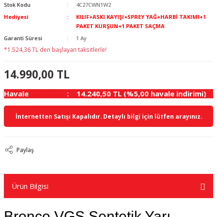
Stok Kodu
4C27CWN1W2
Hediyesi
KILIF+ASKI KAYIŞI+SPREY YAĞ+HARBİ TAKIMI+1
PAKET KURŞUN+1 PAKET SAÇMA
Garanti Süresi
1 Ay
*1.524,36 TL den başlayan taksitlerle!
14.990,00 TL
Havale
14.240,50 TL (%5,00 havale indirimi)
İnternetten Satışı Kapalıdır. Detaylı bilgi için lütfen arayınız.
Paylaş
Ürün Bilgisi
Bronco VGS Sentetik Yarı