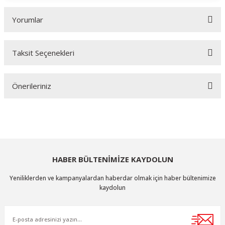
Yorumlar
Taksit Seçenekleri
Bu ürüne ilk yorumu siz yapın!
Önerileriniz
Yorum Yaz
Bu ürünün fiyat bilgisi, resim, ürün açıklamalarında ve diğer konularda
yetersiz gördüğünüz noktaları öneri formunu kullanarak tarafımıza
iletebilirsiniz.
Görüş ve önerileriniz için teşekkür ederiz.
HABER BÜLTENİMİZE KAYDOLUN
Ürün resmi kalitesiz, bozuk veya görüntülenemiyor.
Yeniliklerden ve kampanyalardan haberdar olmak için haber bültenimize
Ürün açıklamasında eksik bilgiler bulunuyor.
kaydolun
Ürün bilgilerinde hatalar bulunuyor.
Ürün fiyatı diğer sitelerden daha pahalı.