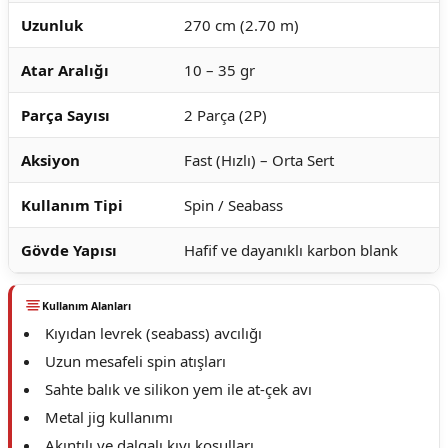
Uzunluk
270 cm (2.70 m)
Atar Aralığı
10 – 35 gr
Parça Sayısı
2 Parça (2P)
Aksiyon
Fast (Hızlı) – Orta Sert
Kullanım Tipi
Spin / Seabass
Gövde Yapısı
Hafif ve dayanıklı karbon blank
Kullanım Alanları
Kıyıdan levrek (seabass) avcılığı
Uzun mesafeli spin atışları
Sahte balık ve silikon yem ile at-çek avı
Metal jig kullanımı
Akıntılı ve dalgalı kıyı koşulları