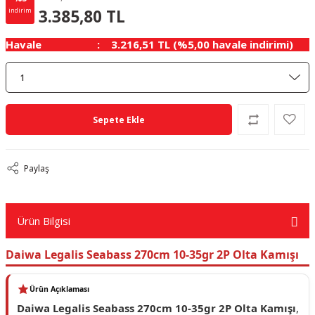
178.20 TL
KAZANÇ
3.385,80 TL
indirim
Havale
3.216,51 TL (%5,00 havale indirimi)
Sepete Ekle
Paylaş
Ürün Bilgisi
Daiwa Legalis Seabass 270cm 10-35gr 2P Olta Kamışı
Ürün Açıklaması
Daiwa Legalis Seabass 270cm 10-35gr 2P Olta Kamışı
,