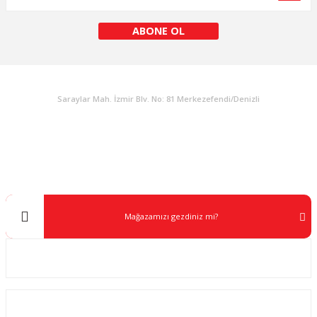
Bu ürüne benzer farklı alternatifler olmalı.
ABONE OL
KURUMSAL
Gönder
Saraylar Mah. İzmir Blv. No: 81 Merkezefendi/Denizli
Müşteri Destek
0 538 453 59 14
info@kocaavpazari.com
Mağazamızı gezdiniz mi?
Kurumsal
ALIŞVERİŞ