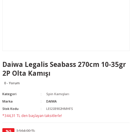
Daiwa Legalis Seabass 270cm 10-35gr
2P Olta Kamışı
0 - Yorum
Kategori
Spin Kamışları
Marka
DAIWA
Stok Kodu
LEGSB902HMHFS
*344,31 TL den başlayan taksitlerle!
3.564,00 TL
%5