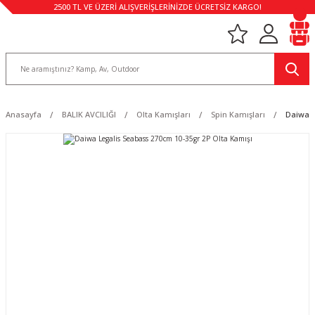
2500 TL VE ÜZERİ ALIŞVERİŞLERİNİZDE ÜCRETSİZ KARGO!
Anasayfa
BALIK AVCILIĞI
Olta Kamışları
Spin Kamışları
Daiwa L