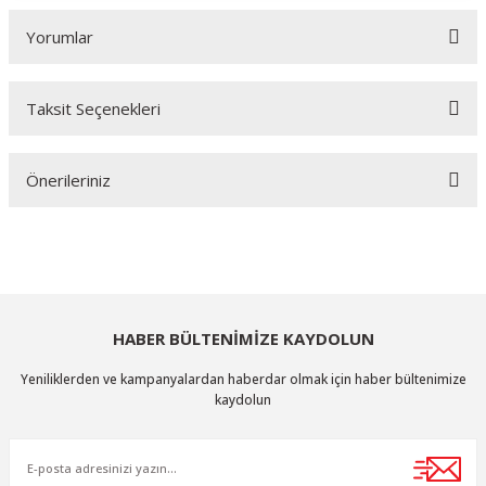
Yorumlar
Taksit Seçenekleri
Bu ürüne ilk yorumu siz yapın!
Önerileriniz
Yorum Yaz
Bu ürünün fiyat bilgisi, resim, ürün açıklamalarında ve diğer konularda
yetersiz gördüğünüz noktaları öneri formunu kullanarak tarafımıza
iletebilirsiniz.
Görüş ve önerileriniz için teşekkür ederiz.
HABER BÜLTENİMİZE KAYDOLUN
Ürün resmi kalitesiz, bozuk veya görüntülenemiyor.
Yeniliklerden ve kampanyalardan haberdar olmak için haber bültenimize
Ürün açıklamasında eksik bilgiler bulunuyor.
kaydolun
Ürün bilgilerinde hatalar bulunuyor.
Ürün fiyatı diğer sitelerden daha pahalı.
Bu ürüne benzer farklı alternatifler olmalı.