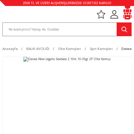
2500 TL VE ÜZERİ ALIŞVERİŞLERİNİZDE ÜCRETSİZ KARGO!
Anasayfa
BALIK AVCILIĞI
Olta Kamışları
Spin Kamışları
Daiwa N