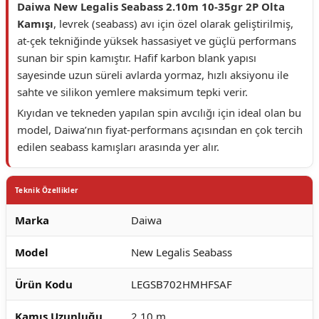
Daiwa New Legalis Seabass 2.10m 10-35gr 2P Olta
Kamışı
, levrek (seabass) avı için özel olarak geliştirilmiş,
at-çek tekniğinde yüksek hassasiyet ve güçlü performans
sunan bir spin kamıştır. Hafif karbon blank yapısı
sayesinde uzun süreli avlarda yormaz, hızlı aksiyonu ile
sahte ve silikon yemlere maksimum tepki verir.
Kıyıdan ve tekneden yapılan spin avcılığı için ideal olan bu
model, Daiwa’nın fiyat-performans açısından en çok tercih
edilen seabass kamışları arasında yer alır.
Teknik Özellikler
Marka
Daiwa
Model
New Legalis Seabass
Ürün Kodu
LEGSB702HMHFSAF
Kamış Uzunluğu
2.10 m