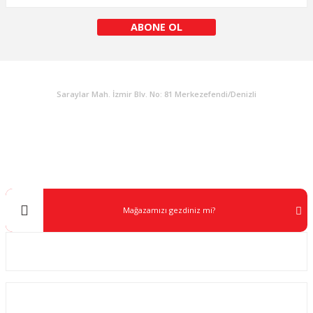
ABONE OL
KURUMSAL
Gönder
Saraylar Mah. İzmir Blv. No: 81 Merkezefendi/Denizli
Müşteri Destek
0 538 453 59 14
info@kocaavpazari.com
Mağazamızı gezdiniz mi?
Kurumsal
ALIŞVERİŞ