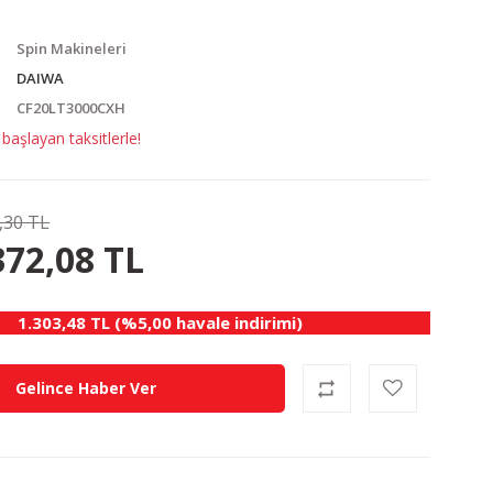
Spin Makineleri
DAIWA
CF20LT3000CXH
aşlayan taksitlerle!
,30 TL
72.21 TL
KAZANÇ
372,08 TL
1.303,48 TL (%5,00 havale indirimi)
Gelince Haber Ver