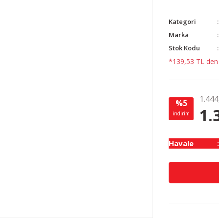
Kategori
Marka
Stok Kodu
*139,53 TL den b
1.444
%5
1.
indirim
Havale