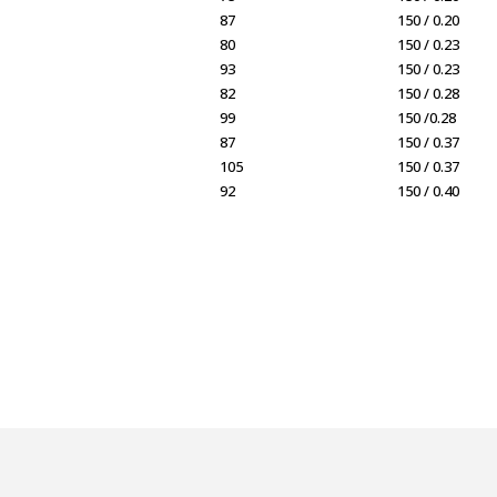
87
150 / 0.20
80
150 / 0.23
93
150 / 0.23
82
150 / 0.28
99
150 /0.28
87
150 / 0.37
105
150 / 0.37
92
150 / 0.40
larda yetersiz gördüğünüz noktaları öneri formunu kullanarak tarafımıza ilet
Bu ürüne ilk yorumu siz yapın!
Yorum Yaz