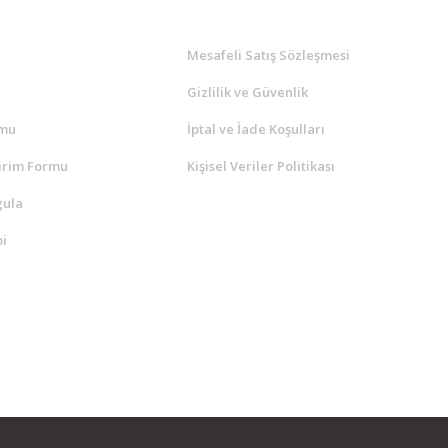
l
ALIŞVERİŞ
a
Mesafeli Satış Sözleşmesi
Gizlilik ve Güvenlik
rmu
İptal ve İade Koşulları
irim Formu
Kişisel Veriler Politikası
gula
i