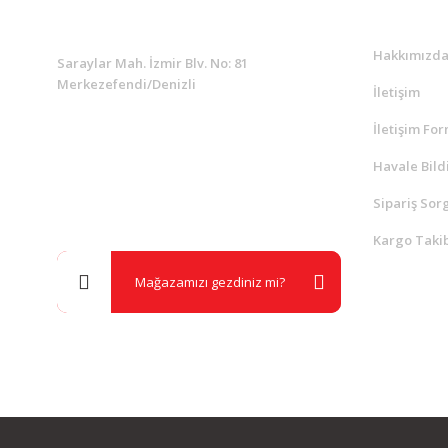
KURUMSAL
Kurumsa
Hakkımızd
Saraylar Mah. İzmir Blv. No: 81
Merkezefendi/Denizli
İletişim
İletişim Fo
Müşteri Destek
0 538 453 59 14
Havale Bild
Sipariş Sor
info@kocaavpazari.com
Kargo Takib
Mağazamızı gezdiniz mi?