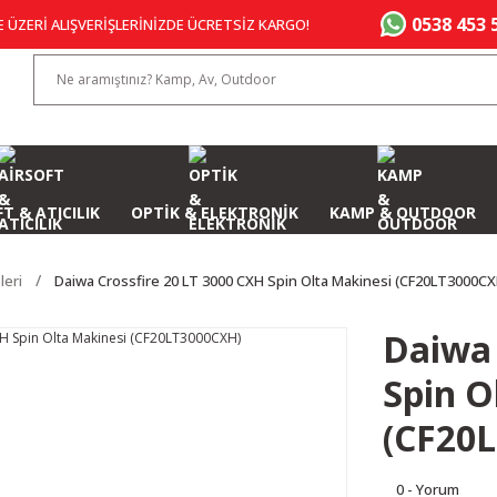
0538 453 
E ÜZERİ ALIŞVERİŞLERİNİZDE ÜCRETSİZ KARGO!
T & ATICILIK
OPTİK & ELEKTRONİK
KAMP & OUTDOOR
leri
Daiwa Crossfire 20 LT 3000 CXH Spin Olta Makinesi (CF20LT3000CX
Daiwa 
Spin O
(CF20
0 - Yorum