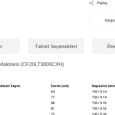
Paylaş
Kargo
r
Taksit Seçenekleri
Öne
a Makinesi (CF20LT3000CXH)
ulman Sayısı
Sarım (cm)
Kapasite (m/
64
150 / 0.14
77
150 / 0.14
68
150 / 0.16
81
150 / 0.16
75
150 / 0.20