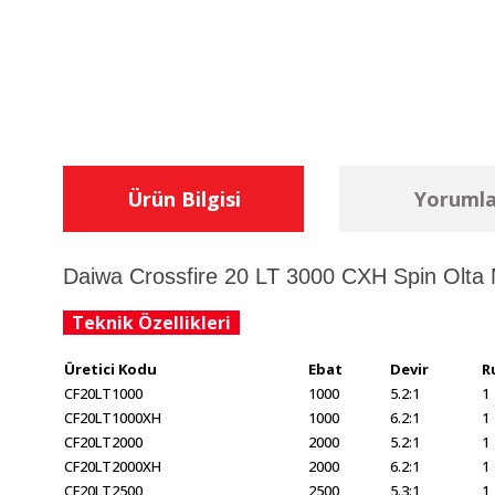
Ürün Bilgisi
Yorumla
Daiwa Crossfire 20 LT 3000 CXH Spin Olt
Teknik Özellikleri
Üretici Kodu
Ebat
Devir
R
CF20LT1000
1000
5.2:1
1
CF20LT1000XH
1000
6.2:1
1
CF20LT2000
2000
5.2:1
1
CF20LT2000XH
2000
6.2:1
1
CF20LT2500
2500
5.3:1
1