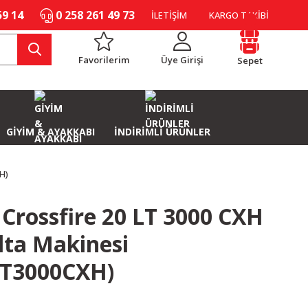
59 14
0 258 261 49 73
İLETİŞİM
KARGO TAKİBİ
Favorilerim
Üye Girişi
Sepet
GİYİM & AYAKKABI
İNDİRİMLİ ÜRÜNLER
H)
Crossfire 20 LT 3000 CXH
lta Makinesi
LT3000CXH)