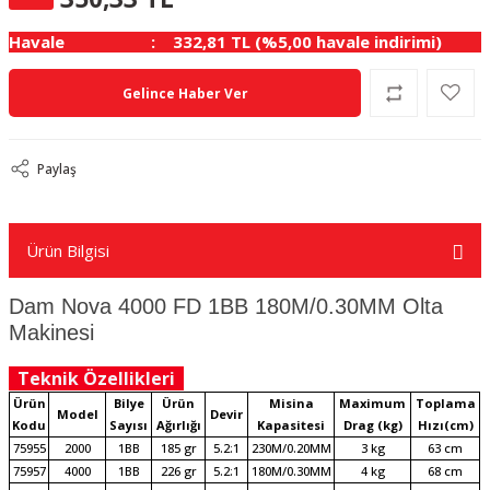
Havale
332,81 TL (%5,00 havale indirimi)
Gelince Haber Ver
Paylaş
Ürün Bilgisi
Dam Nova 4000 FD 1BB 180M/0.30MM Olta
Makinesi
Teknik Özellikleri
Ürün
Bilye
Ürün
Misina
Maximum
Toplama
Model
Devir
Kodu
Sayısı
Ağırlığı
Kapasitesi
Drag (kg)
Hızı(cm)
75955
2000
1BB
185 gr
5.2:1
230M/0.20MM
3 kg
63 cm
75957
4000
1BB
226 gr
5.2:1
180M/0.30MM
4 kg
68 cm