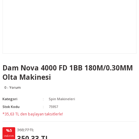
Dam Nova 4000 FD 1BB 180M/0.30MM
Olta Makinesi
0 - Yorum
Kategori
Spin Makineleri
Stok Kodu
75957
*35,63 TL den başlayan taksitlerle!
368,77 TL
%5
18.44 TL
KAZANÇ
350,33 TL
indirim