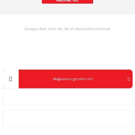
KURUMSAL
Gönder
Saraylar Mah. İzmir Blv. No: 81 Merkezefendi/Denizli
Müşteri Destek
0 538 453 59 14
info@kocaavpazari.com
Mağazamızı gezdiniz mi?
Kurumsal
ALIŞVERİŞ
SOSYAL MEDYA