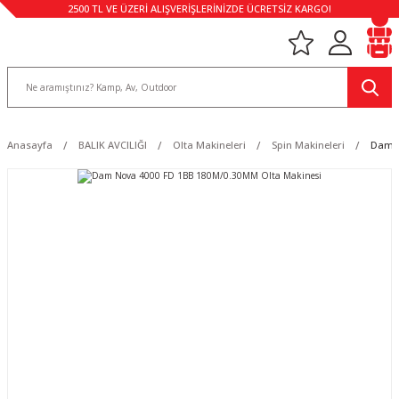
2500 TL VE ÜZERİ ALIŞVERİŞLERİNİZDE ÜCRETSİZ KARGO!
Anasayfa
BALIK AVCILIĞI
Olta Makineleri
Spin Makineleri
Dam N