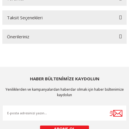
Taksit Seçenekleri
Bu ürüne ilk yorumu siz yapın!
Önerileriniz
Yorum Yaz
Bu ürünün fiyat bilgisi, resim, ürün açıklamalarında ve diğer konularda
yetersiz gördüğünüz noktaları öneri formunu kullanarak tarafımıza
iletebilirsiniz.
Görüş ve önerileriniz için teşekkür ederiz.
HABER BÜLTENİMİZE KAYDOLUN
Ürün resmi kalitesiz, bozuk veya görüntülenemiyor.
Yeniliklerden ve kampanyalardan haberdar olmak için haber bültenimize
Ürün açıklamasında eksik bilgiler bulunuyor.
kaydolun
Ürün bilgilerinde hatalar bulunuyor.
Ürün fiyatı diğer sitelerden daha pahalı.
Bu ürüne benzer farklı alternatifler olmalı.
ABONE OL