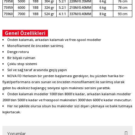
75958
5000
1BB
304 gr
5.2:1
220M/0.35MM
6 kg
76 cm
75959
6000
1BB
324 gr
5.2:1
210M/0.40MM
6 kg
78 cm
75960
7000
1BB
524 gr
4.1:1
337M/0.40MM
8 kg
93 cm
Genel Özellikleri
Önden kalamalı, arkadan kalamalı ve free-spool modeller
Monofilament ile önceden sarılmış
Denge rotoru
Bir bilyalı rulman
Çoklu stop sistemi
Sol ve sağ taraf arasında geçiş yapın
NOVA FD Herkesin bir yerden başlaması gerekiyor, bu yüzden harika bir
fiyat/performans oranı sunan ve önceden monofilament ile sarılmış olarak
gelen bu eksiksiz başlangıç seviyesi spin makinesi serisini yarattık.
Önden kalamalı modeller 1000'den 8000'e kadar, arkadan kalamalı modeller
2000'den 5000'e kadar ve freespool makineleri 3000'den 6000'e kadar mevcuttur.
Her ne şekilde olursa olsun bu makineler sizi dışarı çıkmaya ve balık tutmaya
kışkırtacak.
Yorumlar