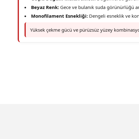
Beyaz Renk:
Gece ve bulanık suda görünürlüğü art
Monofilament Esnekliği:
Dengeli esneklik ve kont
Yüksek çekme gücü ve pürüzsüz yüzey kombinasyon
Bu ürünün fiyat bilgisi, resim, ürün açıklamalarında ve diğer konu
Görüş ve önerileriniz için teşekkür ederiz.
Ürün resmi kalitesiz, bozuk veya görüntülenemiyor.
Ürün açıklamasında eksik bilgiler bulunuyor.
Ürün bilgilerinde hatalar bulunuyor.
Ürün fiyatı diğer sitelerden daha pahalı.
Bu ürüne benzer farklı alternatifler olmalı.