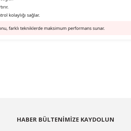
ırır.
rol kolaylığı sağlar.
u, farklı tekniklerde maksimum performans sunar.
larda yetersiz gördüğünüz noktaları öneri formunu kullanarak tarafımıza ilet
Bu ürüne ilk yorumu siz yapın!
Yorum Yaz
HABER BÜLTENİMİZE KAYDOLUN