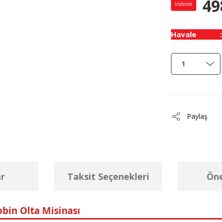
49
indirim
Havale
Paylaş
r
Taksit Seçenekleri
Öne
bin Olta Misinası