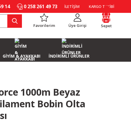
59 14
0 258 261 49 73
İLETİŞİM
KARGO TAKİBİ
Favorilerim
Üye Girişi
Sepet
GİYİM & AYAKKABI
İNDİRİMLİ ÜRÜNLER
orce 1000m Beyaz
ilament Bobin Olta
sı