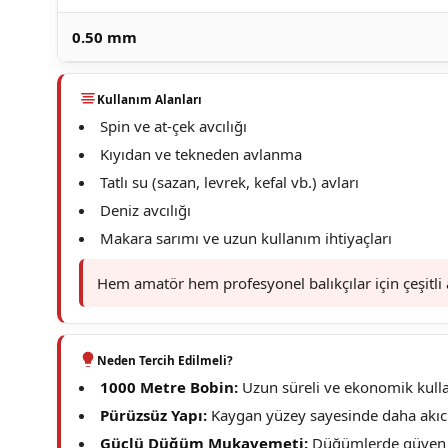
0.50 mm
Kullanım Alanları
Spin ve at-çek avcılığı
Kıyıdan ve tekneden avlanma
Tatlı su (sazan, levrek, kefal vb.) avları
Deniz avcılığı
Makara sarımı ve uzun kullanım ihtiyaçları
Hem amatör hem profesyonel balıkçılar için çeşitli 
Neden Tercih Edilmeli?
1000 Metre Bobin:
Uzun süreli ve ekonomik kulla
Pürüzsüz Yapı:
Kaygan yüzey sayesinde daha akıcı
Güçlü Düğüm Mukavemeti:
Düğümlerde güven s