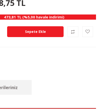
8,75 TL
473,81 TL (%5,00 havale indirimi)
Sepete Ekle
rileriniz