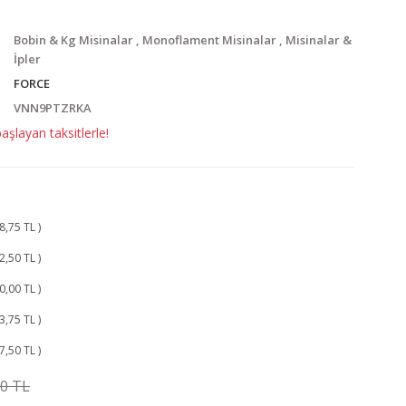
Bobin & Kg Misinalar
,
Monoflament Misinalar
,
Misinalar &
İpler
FORCE
VNN9PTZRKA
şlayan taksitlerle!
8,75 TL )
2,50 TL )
0,00 TL )
3,75 TL )
7,50 TL )
00 TL
26.25 TL
KAZANÇ