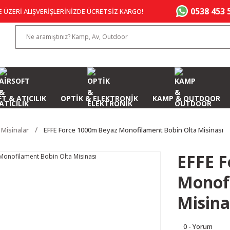
0538 453 
E ÜZERİ ALIŞVERİŞLERİNİZDE ÜCRETSİZ KARGO!
T & ATICILIK
OPTİK & ELEKTRONİK
KAMP & OUTDOOR
 Misinalar
EFFE Force 1000m Beyaz Monofilament Bobin Olta Misinası
EFFE F
Monof
Misina
0 - Yorum