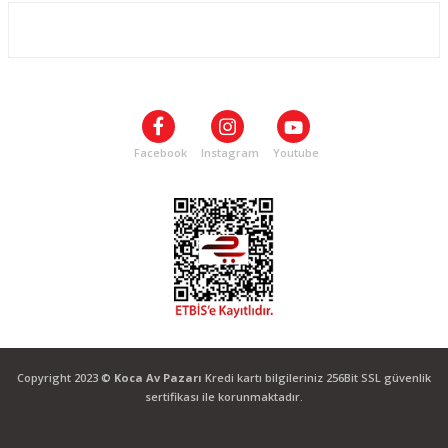
ALIŞVERİŞ
SOSYAL MEDYA
Facebook
Instagram
Youtube
Copyright 2023 ©
Koca Av Pazarı
Kredi kartı bilgileriniz 256Bit SSL güvenlik
sertifikası ile korunmaktadır.