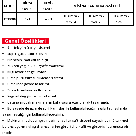
BİLYA
DEVİR
MODEL
MİSİNA SARIM KAPASİTESİ
SAYISI
SAYISI
0.30mm -
0.32mm -
0.40mm -
CT8000
9+1
4.7:1
275mt
240mt
170mt
Genel Özellikleri
9+1 tek yönlü bilye sistemi
Süper güçlü tahrik dişlisi
Pirinçten imal edilen dişli
Yüksek yoğunluklu grafit malzeme
Bilgisayar dengeli rotor
Ultra pürüzsüz sürükleme sistemi
Ultra ince gövde tasarımı
Yüksek mukavemetli cnc kol
Sağ/sol değiştirilebilir tutamak
Catana modeli makinaların kafa yapısı özel olarak tasarlandı.
Bu sayede denizlerde surf kamışlar ile kullanabileceğiniz gibi tatlı sularda
sazan avcılığı için kullanabileceksiniz.
Makinanın solucan şeklinde imal edilen şaft sistemi sayesinde mükemmel
balans ayarına ulaşıldı emsallerine göre daha hafif ve gösterişli sorunsuz bir
model.