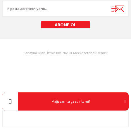
Ürün fiyatı diğer sitelerden daha pahalı.
Bu ürüne benzer farklı alternatifler olmalı.
ABONE OL
KURUMSAL
Gönder
Saraylar Mah. İzmir Blv. No: 81 Merkezefendi/Denizli
Müşteri Destek
0 538 453 59 14
info@kocaavpazari.com
Mağazamızı gezdiniz mi?
Kurumsal