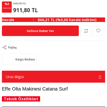
940,00 TL
%3
28.20 TL
KAZANÇ
911,80 TL
indirim
Havale
866,21 TL (%5,00 havale indirimi)
Gelince Haber Ver
Paylaş
Kargo Bedava
Ürün Bilgisi
Effe Olta Makinesi Catana Surf
Teknik Özellikleri