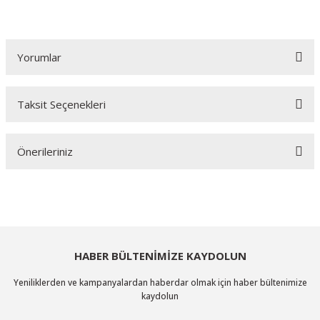
Yorumlar
Taksit Seçenekleri
Bu ürüne ilk yorumu siz yapın!
Önerileriniz
Yorum Yaz
Bu ürünün fiyat bilgisi, resim, ürün açıklamalarında ve diğer konularda
yetersiz gördüğünüz noktaları öneri formunu kullanarak tarafımıza
iletebilirsiniz.
Görüş ve önerileriniz için teşekkür ederiz.
HABER BÜLTENİMİZE KAYDOLUN
Ürün resmi kalitesiz, bozuk veya görüntülenemiyor.
Yeniliklerden ve kampanyalardan haberdar olmak için haber bültenimize
Ürün açıklamasında eksik bilgiler bulunuyor.
kaydolun
Ürün bilgilerinde hatalar bulunuyor.