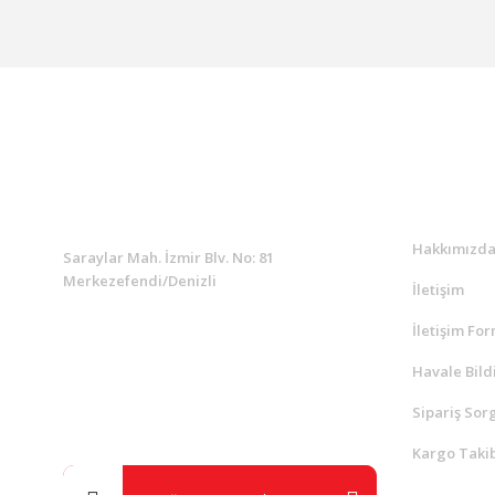
KURUMSAL
Kurumsa
Hakkımızd
Saraylar Mah. İzmir Blv. No: 81
Merkezefendi/Denizli
İletişim
İletişim Fo
Müşteri Destek
0 538 453 59 14
Havale Bild
Sipariş Sor
info@kocaavpazari.com
Kargo Takib