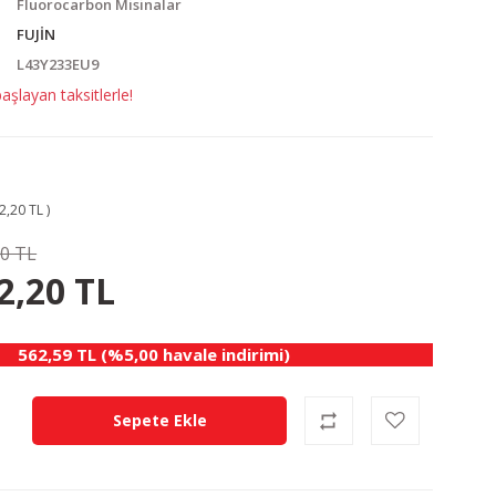
Fluorocarbon Misinalar
FUJİN
L43Y233EU9
şlayan taksitlerle!
2,20 TL )
00 TL
65.80 TL
KAZANÇ
2,20 TL
562,59 TL (%5,00 havale indirimi)
Sepete Ekle