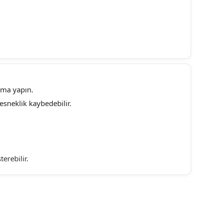
ama yapın.
sneklik kaybedebilir.
erebilir.
ebilirsiniz.