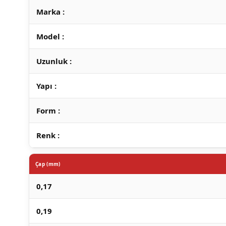
Marka :
Model :
Uzunluk :
Yapı :
Form :
Renk :
Çap (mm)
0,17
0,19