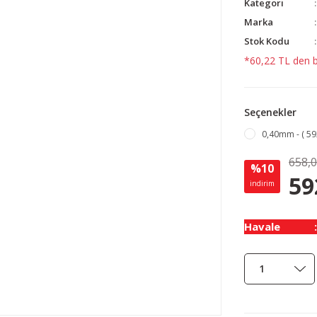
Kategori
Marka
Stok Kodu
*60,22 TL den ba
Seçenekler
0,40mm - ( 59
658,
%10
59
indirim
Havale