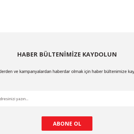
Bu ürüne ilk yorumu siz yapın!
Yorum Yaz
HABER BÜLTENİMİZE KAYDOLUN
iklerden ve kampanyalardan haberdar olmak için haber bültenimize ka
Gönder
ABONE OL