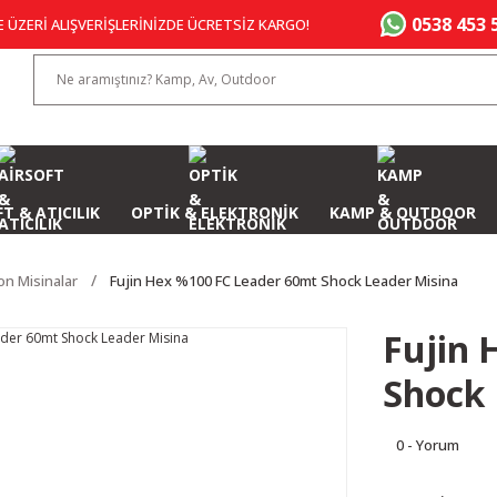
0538 453 
E ÜZERİ ALIŞVERİŞLERİNİZDE ÜCRETSİZ KARGO!
T & ATICILIK
OPTİK & ELEKTRONİK
KAMP & OUTDOOR
on Misinalar
Fujin Hex %100 FC Leader 60mt Shock Leader Misina
Fujin 
Shock 
0 - Yorum