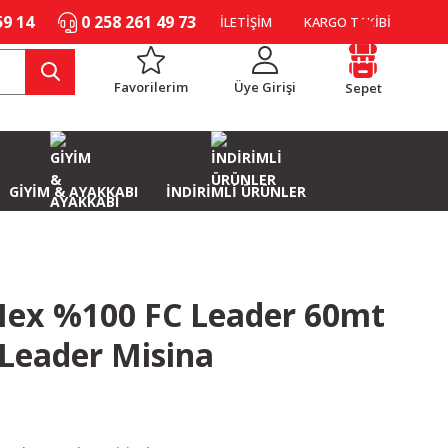
59 14
0 258 261 49 73
İLETİŞİM
KARGO TAKİBİ
Favorilerim
Üye Girişi
Sepet
GİYİM & AYAKKABI
İNDİRİMLİ ÜRÜNLER
Hex %100 FC Leader 60mt
Leader Misina