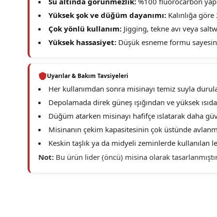
Su altında görünmezlik:
%100 fluorocarbon yapıs
Yüksek şok ve düğüm dayanımı:
Kalınlığa göre 
Çok yönlü kullanım:
Jigging, tekne avı veya saltw
Yüksek hassasiyet:
Düşük esneme formu sayesinde 
Uyarılar & Bakım Tavsiyeleri
Her kullanımdan sonra misinayı temiz suyla durula
Depolamada direk güneş ışığından ve yüksek ısıdan
Düğüm atarken misinayı hafifçe ıslatarak daha güve
Misinanın çekim kapasitesinin çok üstünde avlanma 
Keskin taşlık ya da midyeli zeminlerde kullanılan le
Not:
Bu ürün lider (öncü) misina olarak tasarlanmıştır
Bu ürünün fiyat bilgisi, resim, ürün açıklamalarında ve diğer konu