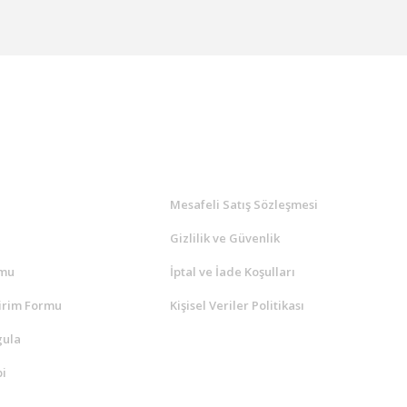
l
ALIŞVERİŞ
a
Mesafeli Satış Sözleşmesi
Gizlilik ve Güvenlik
rmu
İptal ve İade Koşulları
irim Formu
Kişisel Veriler Politikası
gula
i