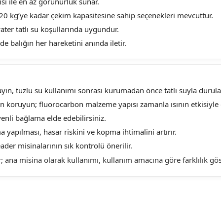
ı ile en az görünürlük sunar.
20 kg’ye kadar çekim kapasitesine sahip seçenekleri mevcuttur.
ater tatlı su koşullarında uygundur.
balığın her hareketini anında iletir.
yın, tuzlu su kullanımı sonrası kurumadan önce tatlı suyla durul
 koruyun; fluorocarbon malzeme yapısı zamanla ısının etkisiyle e
nli bağlama elde edebilirsiniz.
yapılması, hasar riskini ve kopma ihtimalini artırır.
ader misinalarının sık kontrolü önerilir.
; ana misina olarak kullanımı, kullanım amacına göre farklılık göst
larda yetersiz gördüğünüz noktaları öneri formunu kullanarak tarafımıza ilet