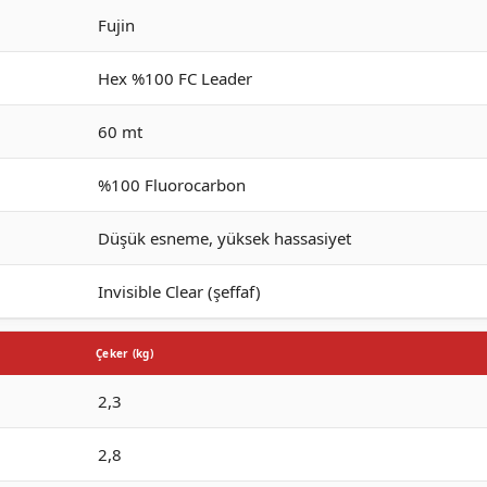
Fujin
Hex %100 FC Leader
60 mt
%100 Fluorocarbon
Düşük esneme, yüksek hassasiyet
Invisible Clear (şeffaf)
Çeker (kg)
2,3
2,8