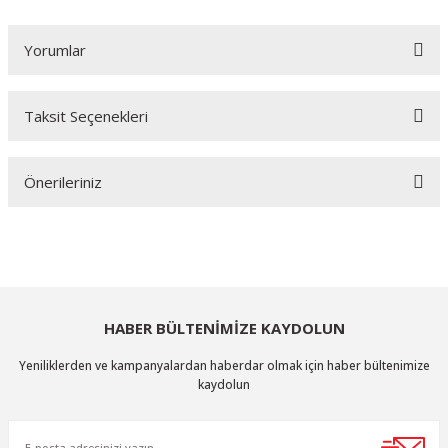
Yorumlar
Taksit Seçenekleri
Bu ürüne ilk yorumu siz yapın!
Önerileriniz
Yorum Yaz
Bu ürünün fiyat bilgisi, resim, ürün açıklamalarında ve diğer konularda
yetersiz gördüğünüz noktaları öneri formunu kullanarak tarafımıza
iletebilirsiniz.
Görüş ve önerileriniz için teşekkür ederiz.
HABER BÜLTENİMİZE KAYDOLUN
Ürün resmi kalitesiz, bozuk veya görüntülenemiyor.
Yeniliklerden ve kampanyalardan haberdar olmak için haber bültenimize
Ürün açıklamasında eksik bilgiler bulunuyor.
kaydolun
Ürün bilgilerinde hatalar bulunuyor.
Ürün fiyatı diğer sitelerden daha pahalı.