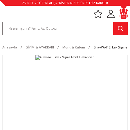
2500 TL VE ÜZERİ ALIŞVERİŞLERİNİZDE ÜCRETSİZ KARGO!
Anasayfa
GİYİM & AYAKKABI
Mont & Kaban
GrayWolf Erkek Şişme 