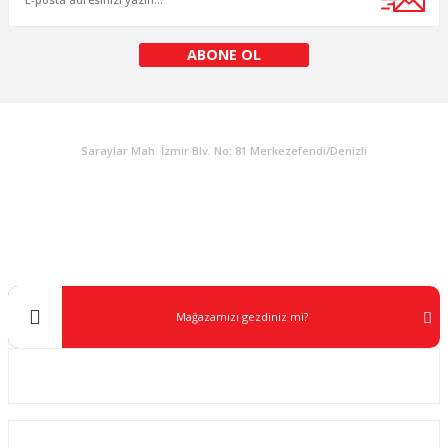
Bu ürüne benzer farklı alternatifler olmalı.
ABONE OL
KURUMSAL
Gönder
Saraylar Mah. İzmir Blv. No: 81 Merkezefendi/Denizli
Müşteri Destek
0 538 453 59 14
info@kocaavpazari.com
Mağazamızı gezdiniz mi?
Kurumsal
ALIŞVERİŞ