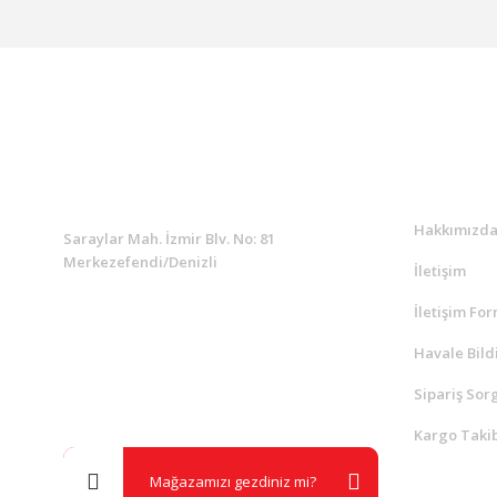
KURUMSAL
Kurumsa
Hakkımızd
Saraylar Mah. İzmir Blv. No: 81
Merkezefendi/Denizli
İletişim
İletişim Fo
Müşteri Destek
0 538 453 59 14
Havale Bild
Sipariş Sor
info@kocaavpazari.com
Kargo Takib
Mağazamızı gezdiniz mi?