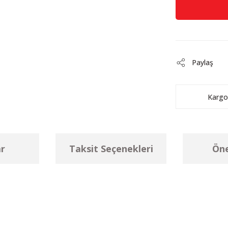
Paylaş
Kargo
r
Taksit Seçenekleri
Öne
larda yetersiz gördüğünüz noktaları öneri formunu kullanarak tarafımıza ilet