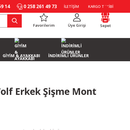
59 14
0 258 261 49 73
İLETİŞİM
KARGO TAKİBİ
Favorilerim
Üye Girişi
Sepet
GİYİM & AYAKKABI
İNDİRİMLİ ÜRÜNLER
olf Erkek Şişme Mont