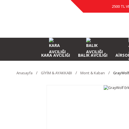
2500 TL V
KARA AVCILIĞI
BALIK AVCILIĞI
AİRSOF
Anasayfa
GİYİM & AYAKKABI
Mont & Kaban
GrayWolf