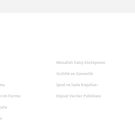
l
ALIŞVERİŞ
a
Mesafeli Satış Sözleşmesi
Gizlilik ve Güvenlik
rmu
İptal ve İade Koşulları
irim Formu
Kişisel Veriler Politikası
gula
i