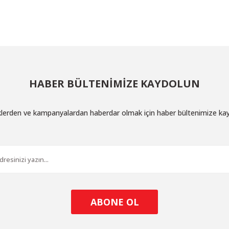
Bu ürüne ilk yorumu siz yapın!
Yorum Yaz
HABER BÜLTENİMİZE KAYDOLUN
iklerden ve kampanyalardan haberdar olmak için haber bültenimize ka
Gönder
ABONE OL