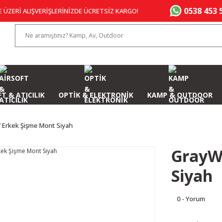
0538 453 
E ÜZERİ ALIŞVERİŞLERİNİZDE ÜCRETSİZ KARGO!
T & ATICILIK
OPTİK & ELEKTRONİK
KAMP & OUTDOOR
 Erkek Şişme Mont Siyah
GrayW
Siyah
0 - Yorum