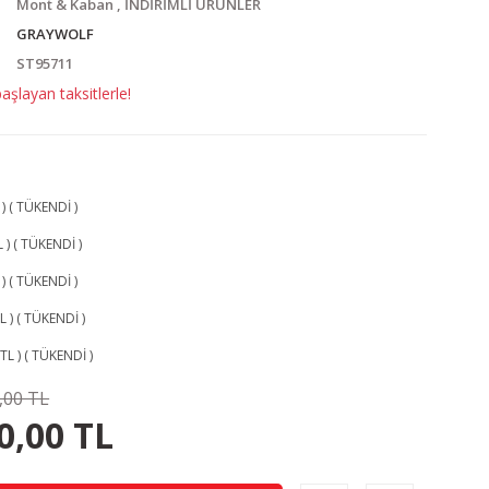
Mont & Kaban
,
İNDİRİMLİ ÜRÜNLER
GRAYWOLF
ST95711
şlayan taksitlerle!
 ) ( TÜKENDİ )
L ) ( TÜKENDİ )
 ) ( TÜKENDİ )
TL ) ( TÜKENDİ )
 TL ) ( TÜKENDİ )
,00 TL
250.00 TL
KAZANÇ
0,00 TL