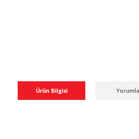
Ürün Bilgisi
Yorumla
Bu ürünün fiyat bilgisi, resim, ürün açıklamalarında ve diğer konu
Görüş ve önerileriniz için teşekkür ederiz.