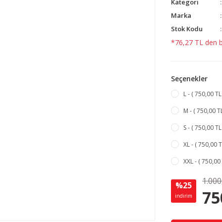
Kategori
Marka
Stok Kodu
*76,27 TL den ba
Seçenekler
L - ( 750,00 TL
M - ( 750,00 T
S - ( 750,00 TL
XL - ( 750,00 
XXL - ( 750,00
1.000
%25
75
indirim