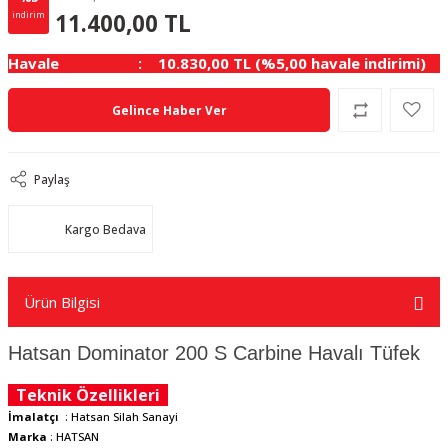
600.00 TL
KAZANÇ
11.400,00 TL
indirim
Havale
10.830,00 TL (%5,00 havale indirimi)
Gelince Haber Ver
Paylaş
Kargo Bedava
Ürün Bilgisi
Hatsan Dominator 200 S Carbine Havalı Tüfek
Teknik Özellikleri
İmalatçı
: Hatsan Silah Sanayi
Marka
: HATSAN