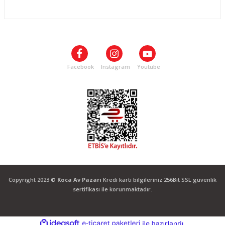
yapmayınız.
ALIŞVERİŞ
• Saçmaların sekmesine sebebiyet verecek hedeflere ve suya hiçbir zaman atış
yapmayınız.
SOSYAL MEDYA
• Atış yapmayacaksanız tüfeğe hiçbir zaman saçma koymayınız.
• Dolu veya kurulu bir tüfekle yürümeyiniz, koşmayınız ve zıplamayınız.
• Tüfeğinizi taşırken tüfeğin boş ve emniyetinin açık olduğundan emin olunuz.
• Tüfeğinizi sökmeyiniz ve tüfeğin parçalarında değişiklik yapmaya çalışmayınız.
Facebook
Instagram
Youtube
• Tüfeğin yanlış, hatalı, dikkatsiz ve kötü niyetli kullanımından doğabilecek tüm
yaralanma ve hasarlardan tamamen kullanıcı sorumlu olacaktır.
Copyright 2023 ©
Koca Av Pazarı
Kredi kartı bilgileriniz 256Bit SSL güvenlik
sertifikası ile korunmaktadır.
ideasoft
ile
e-