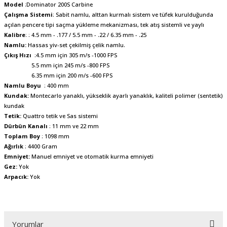
Model
:Dominator 200S Carbine
Çalışma Sistemi
: Sabit namlu, alttan kurmalı sistem ve tüfek kurulduğunda
açılan pencere tipi saçma yükleme mekanizması, tek atış sistemli ve yaylı
Kalibre
: : 4.5 mm - .177 / 5.5 mm - .22 / 6.35 mm - .25
Namlu:
Hassas yiv-set çekilmiş çelik namlu.
Çıkış Hızı
:4.5 mm için 305 m/s -1000 FPS
5.5 mm için 245 m/s -800 FPS
6.35 mm için 200 m/s -600 FPS
Namlu Boyu
: 400 mm
Kundak:
Montecarlo yanaklı, yükseklik ayarlı yanaklık, kaliteli polimer (sentetik)
kundak
Tetik:
Quattro tetik ve Sas sistemi
Dürbün Kanalı
: 11 mm ve 22 mm
Toplam Boy
: 1098 mm
Ağırlık
: 4400 Gram
Emniyet:
Manuel emniyet ve otomatik kurma emniyeti
Gez:
Yok
Arpacık:
Yok
Yorumlar