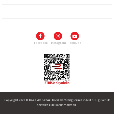
ALIŞVERİŞ
SOSYAL MEDYA
Facebook
Instagram
Youtube
Copyright 2023 ©
Koca Av Pazarı
Kredi kartı bilgileriniz 256Bit SSL güvenlik
sertifikası ile korunmaktadır.