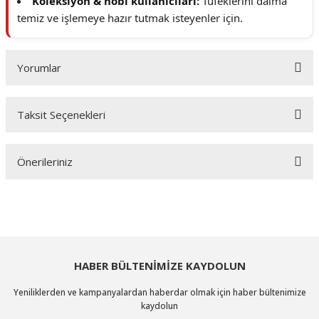
Koleksiyon & hobi kullanıcıları:
Tüfeklerini daima
temiz ve işlemeye hazır tutmak isteyenler için.
Yorumlar
Taksit Seçenekleri
Bu ürüne ilk yorumu siz yapın!
Önerileriniz
Yorum Yaz
Bu ürünün fiyat bilgisi, resim, ürün açıklamalarında ve diğer konularda
yetersiz gördüğünüz noktaları öneri formunu kullanarak tarafımıza
iletebilirsiniz.
Görüş ve önerileriniz için teşekkür ederiz.
HABER BÜLTENİMİZE KAYDOLUN
Ürün resmi kalitesiz, bozuk veya görüntülenemiyor.
Yeniliklerden ve kampanyalardan haberdar olmak için haber bültenimize
Ürün açıklamasında eksik bilgiler bulunuyor.
kaydolun
Ürün bilgilerinde hatalar bulunuyor.