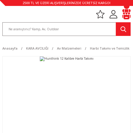
2500 TL VE ÜZERİ ALIŞVERİŞLERİNİZDE ÜCRETSİZ KARGO!
Anasayfa
KARA AVCILIĞI
Av Malzemeleri
Harbi Takımı ve Temizlik Se