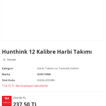
Hunthink 12 Kalibre Harbi Takımı
0 - Yorum
Kategori
Harbi Takımı ve Temizlik Setleri
Marka
HUNTHINK
Stok Kodu
QQHLLEDU8H
*24,15 TL den başlayan taksitlerle!
250,00 TL
%5
12.50 TL
KAZANÇ
237,50 TL
indirim