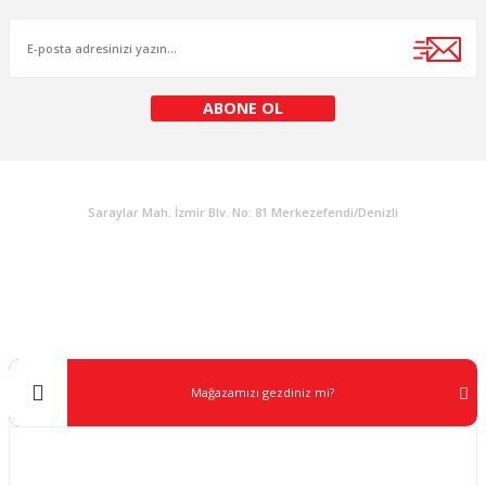
Ürün fiyatı diğer sitelerden daha pahalı.
Bu ürüne benzer farklı alternatifler olmalı.
ABONE OL
KURUMSAL
Gönder
Saraylar Mah. İzmir Blv. No: 81 Merkezefendi/Denizli
Müşteri Destek
0 538 453 59 14
info@kocaavpazari.com
Mağazamızı gezdiniz mi?
Kurumsal