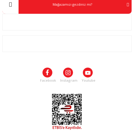
Mağazamızı gezdiniz mi?
Kurumsal
ALIŞVERİŞ
SOSYAL MEDYA
Facebook
Instagram
Youtube