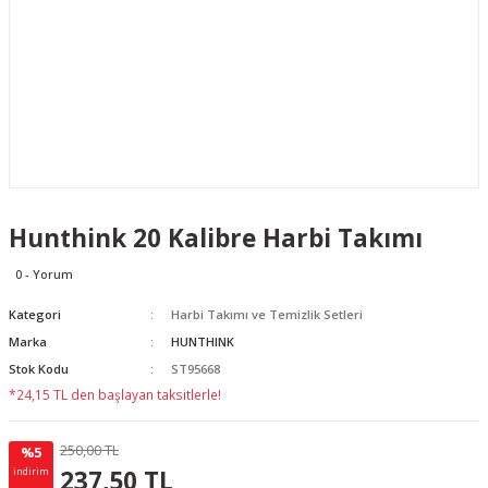
Hunthink 20 Kalibre Harbi Takımı
0 - Yorum
Kategori
Harbi Takımı ve Temizlik Setleri
Marka
HUNTHINK
Stok Kodu
ST95668
*24,15 TL den başlayan taksitlerle!
250,00 TL
%5
12.50 TL
KAZANÇ
237,50 TL
indirim