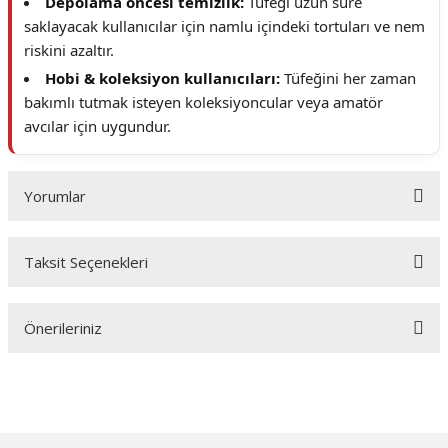
Depolama öncesi temizlik:
Tüfeği uzun süre
saklayacak kullanıcılar için namlu içindeki tortuları ve nem
riskini azaltır.
Hobi & koleksiyon kullanıcıları:
Tüfeğini her zaman
bakımlı tutmak isteyen koleksiyoncular veya amatör
avcılar için uygundur.
Yorumlar
Taksit Seçenekleri
Bu ürüne ilk yorumu siz yapın!
Önerileriniz
Yorum Yaz
Bu ürünün fiyat bilgisi, resim, ürün açıklamalarında ve diğer konularda
yetersiz gördüğünüz noktaları öneri formunu kullanarak tarafımıza
iletebilirsiniz.
Görüş ve önerileriniz için teşekkür ederiz.