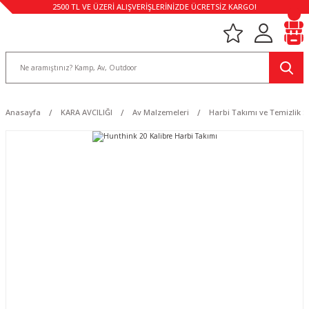
2500 TL VE ÜZERİ ALIŞVERİŞLERİNİZDE ÜCRETSİZ KARGO!
Anasayfa
KARA AVCILIĞI
Av Malzemeleri
Harbi Takımı ve Temizlik Se