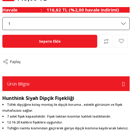
Havale
116,62 TL (%2,00 havale indirimi)
Sepete Ekle
Paylaş
Ürün Bilgisi
Hunthink Siyah Dipçik Fişekliği
Tüfek dipçiğine kolay montaj ile dipçik koruma , estetik görünüm ve fişek
muhafazası sağlar.
7 adet fişek kapasitelidir. Fişek takılan kısımlar kaliteli lastiktendir.
12-16-20 kalibre fişeklere uygundur.
Tüfeğin namlu kısmından geçirerek geriye dipçik kısmına kaydırarak takınız.