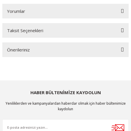
Yorumlar
Taksit Seçenekleri
Bu ürüne ilk yorumu siz yapın!
Önerileriniz
Yorum Yaz
Bu ürünün fiyat bilgisi, resim, ürün açıklamalarında ve diğer konularda
yetersiz gördüğünüz noktaları öneri formunu kullanarak tarafımıza
iletebilirsiniz.
Görüş ve önerileriniz için teşekkür ederiz.
HABER BÜLTENİMİZE KAYDOLUN
Ürün resmi kalitesiz, bozuk veya görüntülenemiyor.
Yeniliklerden ve kampanyalardan haberdar olmak için haber bültenimize
Ürün açıklamasında eksik bilgiler bulunuyor.
kaydolun
Ürün bilgilerinde hatalar bulunuyor.
Ürün fiyatı diğer sitelerden daha pahalı.