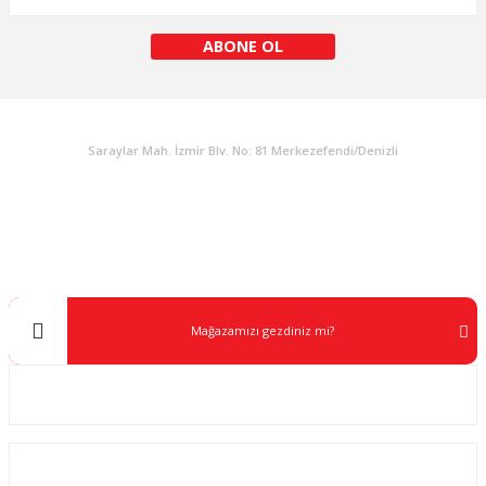
Bu ürüne benzer farklı alternatifler olmalı.
ABONE OL
KURUMSAL
Gönder
Saraylar Mah. İzmir Blv. No: 81 Merkezefendi/Denizli
Müşteri Destek
0 538 453 59 14
info@kocaavpazari.com
Mağazamızı gezdiniz mi?
Kurumsal
ALIŞVERİŞ