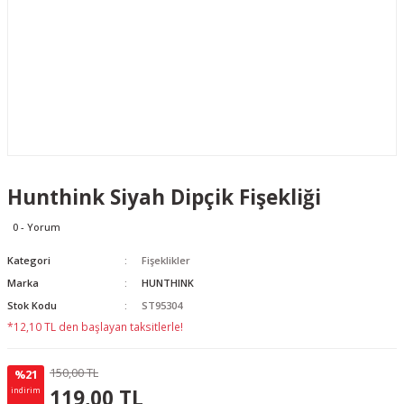
Hunthink Siyah Dipçik Fişekliği
0 - Yorum
Kategori
Fişeklikler
Marka
HUNTHINK
Stok Kodu
ST95304
*12,10 TL den başlayan taksitlerle!
150,00 TL
%21
31.00 TL
KAZANÇ
119,00 TL
indirim