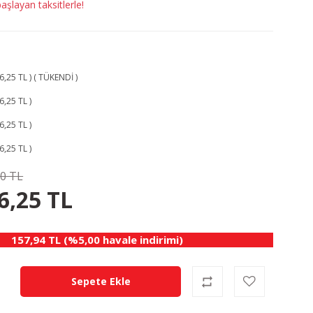
şlayan taksitlerle!
,25 TL ) ( TÜKENDİ )
6,25 TL )
6,25 TL )
6,25 TL )
00 TL
8.75 TL
KAZANÇ
6,25 TL
157,94 TL (%5,00 havale indirimi)
Sepete Ekle