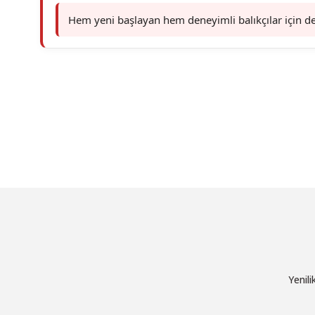
Hem yeni başlayan hem deneyimli balıkçılar için de
Bu ürünün fiyat bilgisi, resim, ürün açıklamalarında ve diğer konu
Görüş ve önerileriniz için teşekkür ederiz.
Ürün resmi kalitesiz, bozuk veya görüntülenemiyor.
Ürün açıklamasında eksik bilgiler bulunuyor.
Ürün bilgilerinde hatalar bulunuyor.
Ürün fiyatı diğer sitelerden daha pahalı.
Bu ürüne benzer farklı alternatifler olmalı.
Yenil