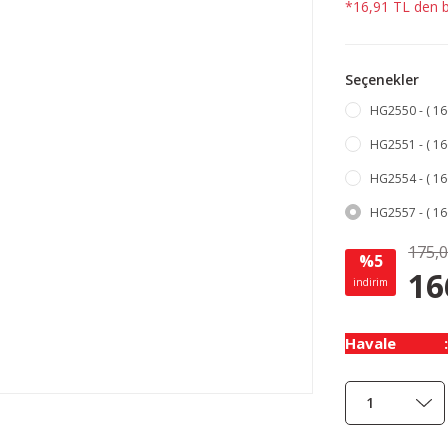
*16,91 TL den ba
Seçenekler
HG2550 - ( 166
HG2551 - ( 16
HG2554 - ( 16
HG2557 - ( 16
175,
%5
16
indirim
Havale