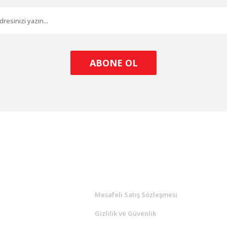
Gönder
ABONE OL
l
ALIŞVERİŞ
a
Mesafeli Satış Sözleşmesi
Gizlilik ve Güvenlik