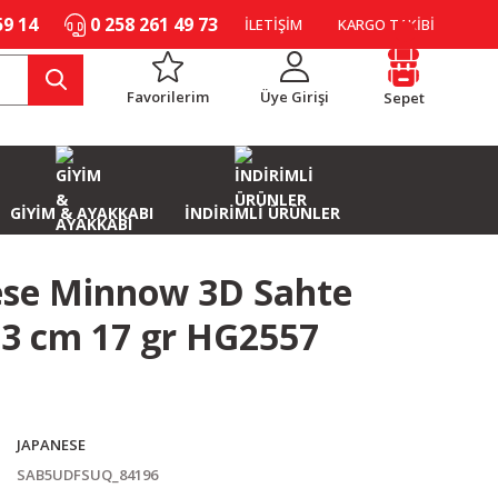
59 14
0 258 261 49 73
İLETİŞİM
KARGO TAKİBİ
Favorilerim
Üye Girişi
Sepet
GİYİM & AYAKKABI
İNDİRİMLİ ÜRÜNLER
ese Minnow 3D Sahte
13 cm 17 gr HG2557
JAPANESE
SAB5UDFSUQ_84196