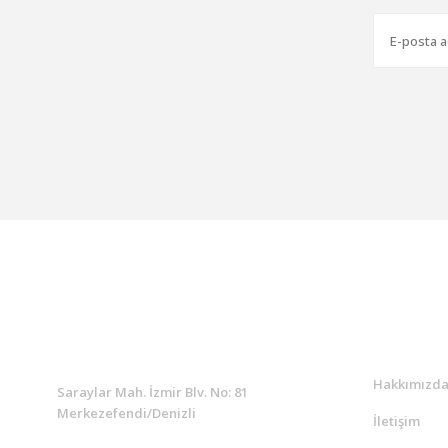
KURUMSAL
Kurumsa
Hakkımızd
Saraylar Mah. İzmir Blv. No: 81
Merkezefendi/Denizli
İletişim