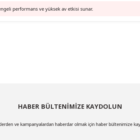
ngeli performans ve yüksek av etkisi sunar.
larda yetersiz gördüğünüz noktaları öneri formunu kullanarak tarafımıza ilet
Bu ürüne ilk yorumu siz yapın!
Yorum Yaz
HABER BÜLTENİMİZE KAYDOLUN
iklerden ve kampanyalardan haberdar olmak için haber bültenimize ka