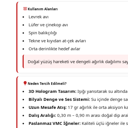
Kullanım Alanları
Levrek avı
Lüfer ve çinekop avı
Spin balıkçılığı
Tekne ve kıyıdan at-çek avları
Orta derinlikte hedef avlar
Doğal yüzüş hareketi ve dengeli ağırlık dağılımı say
Neden Tercih Edilmeli?
3D Hologram Tasarım:
Işığı yansıtarak su altınd
Bilyalı Denge ve Ses Sistemi:
Su içinde denge sağ
Uzun Mesafe Atış:
17 gr ağırlık ile orta aksiyon 
Dalış Aralığı:
0,30 m – 0,90 m arası doğal dip aralı
Paslanmaz VMC İğneler:
Kaliteli üçlü iğneler il