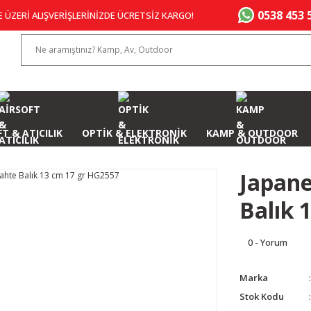
0538 453 
E ÜZERİ ALIŞVERİŞLERİNİZDE ÜCRETSİZ KARGO!
T & ATICILIK
OPTİK & ELEKTRONİK
KAMP & OUTDOOR
Japan
Balık 
0 - Yorum
Marka
Stok Kodu