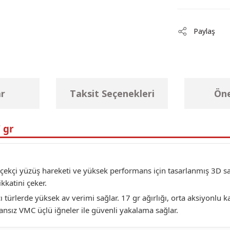
Paylaş
r
Taksit Seçenekleri
Öne
 gr
rçekçi yüzüş hareketi ve yüksek performans için tasarlanmış 3D s
ikkatini çeker.
avcı türlerde yüksek av verimi sağlar. 17 gr ağırlığı, orta aksiyonl
ransız VMC üçlü iğneler ile güvenli yakalama sağlar.