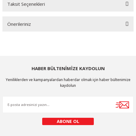
Taksit Seçenekleri
Bu ürüne ilk yorumu siz yapın!
Önerileriniz
Yorum Yaz
Bu ürünün fiyat bilgisi, resim, ürün açıklamalarında ve diğer konularda
yetersiz gördüğünüz noktaları öneri formunu kullanarak tarafımıza
iletebilirsiniz.
Görüş ve önerileriniz için teşekkür ederiz.
HABER BÜLTENİMİZE KAYDOLUN
Ürün resmi kalitesiz, bozuk veya görüntülenemiyor.
Yeniliklerden ve kampanyalardan haberdar olmak için haber bültenimize
Ürün açıklamasında eksik bilgiler bulunuyor.
kaydolun
Ürün bilgilerinde hatalar bulunuyor.
Ürün fiyatı diğer sitelerden daha pahalı.
Bu ürüne benzer farklı alternatifler olmalı.
ABONE OL