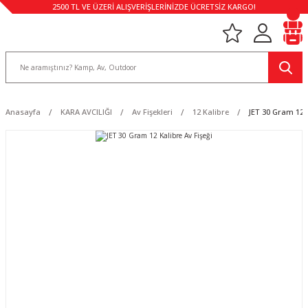
2500 TL VE ÜZERİ ALIŞVERİŞLERİNİZDE ÜCRETSİZ KARGO!
Anasayfa
KARA AVCILIĞI
Av Fişekleri
12 Kalibre
JET 30 Gram 12 K