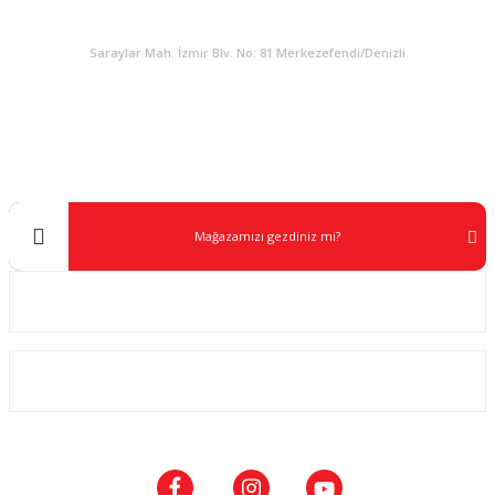
KURUMSAL
Gönder
Saraylar Mah. İzmir Blv. No: 81 Merkezefendi/Denizli
Müşteri Destek
0 538 453 59 14
info@kocaavpazari.com
Mağazamızı gezdiniz mi?
Kurumsal
ALIŞVERİŞ
SOSYAL MEDYA