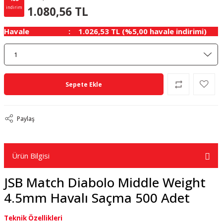
56.87 TL
KAZANÇ
1.080,56 TL
indirim
Havale
1.026,53 TL (%5,00 havale indirimi)
Sepete Ekle
Paylaş
Ürün Bilgisi
JSB Match Diabolo Middle Weight
4.5mm Havalı Saçma 500 Adet
Teknik Özellikleri