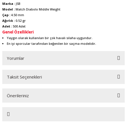
Marka :
JSB
Model :
Match Diabolo Middle Weight
Çap :
4.50 mm
Ağırlık :
0.52 gr
Adet :
500 Adet
Genel Özellikleri
Yaygın olarak kullanılan bir çok havalı silaha uygundur.
En iyi sporcular tarafından beğenilen bir saçma modelidir.
Yorumlar
Taksit Seçenekleri
Bu ürüne ilk yorumu siz yapın!
Önerileriniz
Yorum Yaz
Bu ürünün fiyat bilgisi, resim, ürün açıklamalarında ve diğer konularda
yetersiz gördüğünüz noktaları öneri formunu kullanarak tarafımıza
iletebilirsiniz.
Görüş ve önerileriniz için teşekkür ederiz.