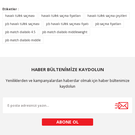
Etiketler :
Ürün resmi kalitesiz, bozuk veya görüntülenemiyor.
havalı tüfek saçması
havalı tüfek saçma fiyatları
havalı tüfek saçma çeşitleri
Ürün açıklamasında eksik bilgiler bulunuyor.
jcb havalı tüfek saçması
jcb havalı tüfek saçması fiyatı
jsb saçma fiyatları
jsb match diabolo 4.5
jsb match diabolo middleweight
Ürün bilgilerinde hatalar bulunuyor.
jsb match diabolo middle
Ürün fiyatı diğer sitelerden daha pahalı.
Bu ürüne benzer farklı alternatifler olmalı.
HABER BÜLTENİMİZE KAYDOLUN
Yeniliklerden ve kampanyalardan haberdar olmak için haber bültenimize
kaydolun
Gönder
ABONE OL