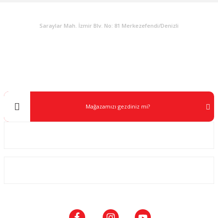
KURUMSAL
Saraylar Mah. İzmir Blv. No: 81 Merkezefendi/Denizli
Müşteri Destek
0 538 453 59 14
info@kocaavpazari.com
Mağazamızı gezdiniz mi?
Kurumsal
ALIŞVERİŞ
SOSYAL MEDYA