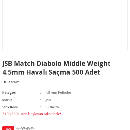
JSB Match Diabolo Middle Weight
4.5mm Havalı Saçma 500 Adet
0 - Yorum
Kategori
4,5 mm Pelletler
Marka
JSB
Stok Kodu
ST84826
*109,88 TL den başlayan taksitlerle!
1.137,43 TL
%5