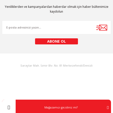
Ürün resmi kalitesiz, bozuk veya görüntülenemiyor.
Yeniliklerden ve kampanyalardan haberdar olmak için haber bültenimize
Ürün açıklamasında eksik bilgiler bulunuyor.
kaydolun
Ürün bilgilerinde hatalar bulunuyor.
Ürün fiyatı diğer sitelerden daha pahalı.
Bu ürüne benzer farklı alternatifler olmalı.
ABONE OL
KURUMSAL
Gönder
Saraylar Mah. İzmir Blv. No: 81 Merkezefendi/Denizli
Müşteri Destek
0 538 453 59 14
info@kocaavpazari.com
Mağazamızı gezdiniz mi?