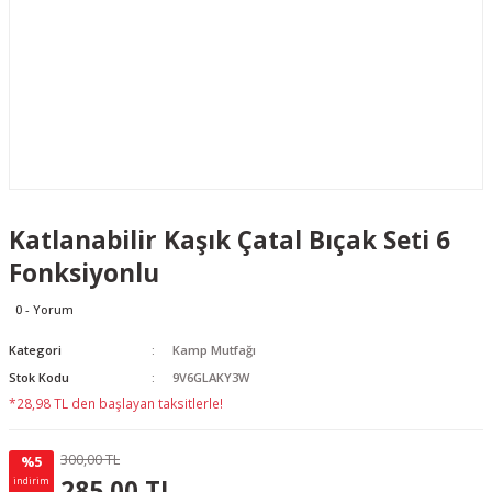
Katlanabilir Kaşık Çatal Bıçak Seti 6
Fonksiyonlu
0 - Yorum
Kategori
Kamp Mutfağı
Stok Kodu
9V6GLAKY3W
*28,98 TL den başlayan taksitlerle!
300,00 TL
%5
15.00 TL
KAZANÇ
285,00 TL
indirim