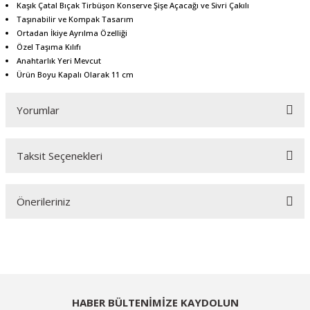
Kaşık Çatal Bıçak Tirbüşon Konserve Şişe Açacağı ve Sivri Çakılı
Taşınabilir ve Kompak Tasarım
Ortadan İkiye Ayrılma Özelliği
Özel Taşıma Kılıfı
Anahtarlık Yeri Mevcut
Ürün Boyu Kapalı Olarak 11 cm
Yorumlar
Taksit Seçenekleri
Bu ürüne ilk yorumu siz yapın!
Önerileriniz
Yorum Yaz
Bu ürünün fiyat bilgisi, resim, ürün açıklamalarında ve diğer konularda
yetersiz gördüğünüz noktaları öneri formunu kullanarak tarafımıza
iletebilirsiniz.
Görüş ve önerileriniz için teşekkür ederiz.
HABER BÜLTENİMİZE KAYDOLUN