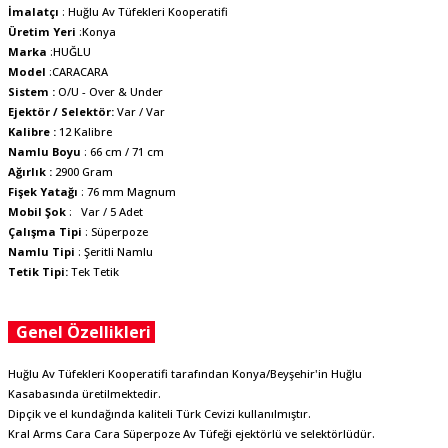
İmalatçı
: Huğlu Av Tüfekleri Kooperatifi
Üretim Yeri
:Konya
Marka
:HUĞLU
Model
:CARACARA
Sistem :
O/U - Over & Under
Ejektör / Selektör:
Var / Var
Kalibre :
12 Kalibre
Namlu Boyu
: 66 cm / 71 cm
Ağırlık :
2900 Gram
Fişek Yatağı
: 76 mm Magnum
Mobil Şok
: Var / 5 Adet
Çalışma Tipi
: Süperpoze
Namlu Tipi
: Şeritli Namlu
Tetik Tipi:
Tek Tetik
Genel Özellikleri
Huğlu Av Tüfekleri Kooperatifi tarafından Konya/Beyşehir'in Huğlu
Kasabasında üretilmektedir.
Dipçik ve el kundağında kaliteli Türk Cevizi kullanılmıştır.
Kral Arms Cara Cara Süperpoze Av Tüfeği ejektörlü ve selektörlüdür.