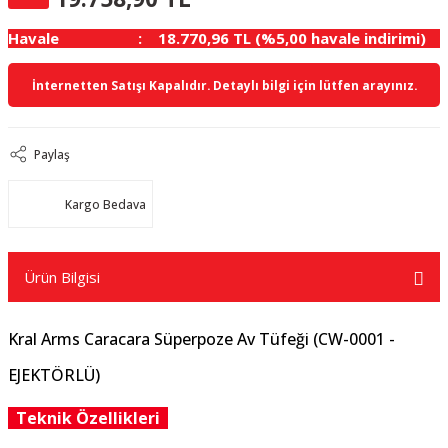
Havale
18.770,96 TL (%5,00 havale indirimi)
İnternetten Satışı Kapalıdır. Detaylı bilgi için lütfen arayınız.
Paylaş
Kargo Bedava
Ürün Bilgisi
Kral Arms Caracara Süperpoze Av Tüfeği (CW-0001 -
EJEKTÖRLÜ)
Teknik Özellikleri