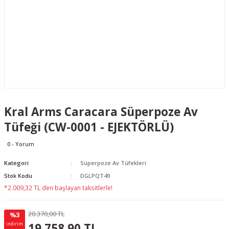
Kral Arms Caracara Süperpoze Av
Tüfeği (CW-0001 - EJEKTÖRLÜ)
0 - Yorum
Kategori
Süperpoze Av Tüfekleri
Stok Kodu
DGLPQT49
*2.009,32 TL den başlayan taksitlerle!
20.370,00 TL
%3
611.10 TL
KAZANÇ
19.758,90 TL
indirim