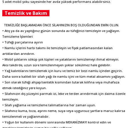
5 adet mobil şoku sayesinde her avda yüksek performans alabilirsiniz.
Temizlik ve Bakım
TEMİZLİĞE BAŞLAMADAN ÖNCE SİLAHINIZIN BOŞ OLDUĞUNDAN EMİN OLUN.
• Atış ya da av yaptığınız günün sonunda av tüfeğinizi temizleyin ve yağlayın.
Temizleme İşlemleri
• Tüfeği parçalarına ayırın
• Namlu içlerini harbi takımı ile temizleyin ve fişek patlamasından kalan
artıklardan arındırın.
• Mobil şoklarını söküp şok tüpleri ve yataklarını temizlemeyi ihmal etmeyin.
Aksi takdirde, uzun süre temizlenmeyen şoklar sökülmez hale gelebilir.
• Yağ kalıntılarını temizlemek için kuru ve temiz bir bezi namlu içinden geçirin.
Daha sonra kaliteli bir silah yağı ile namlu içini ve tüm metal aksamını yağlayın.
• Son olarak tüfeği ahşap/sentetik kısmından tutarak kılıfına veya muhafaza
etmek istediğiniz yere koyun.
• Silahınızın dış yüzeyini parmak izi, leke ve terden arındırmak için daima özenle
temizleyin.
• Silah yağlama ve temizleme talimatlarına her zaman uyun.
• Silahınız kuma, toza, aşırını neme, suya veya uygunsuz şartlara maruz kalırsa
temizlenmeli ve yağlanmalıdır.
• Yoğun bir kullanım dönemi sonrasında MEKANİZMAYI kontrol edin ve
gerekirse temizleyip uygun bir yağla yağlayın.