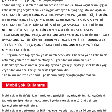
• Silahınız soğuk iklimlerde kullanılacaksa söz konusu hava koşullarına uygun
kalınlıktaki yağ seçilmelidir. Zira uygun olmayan bir yağ soğukta katılaşabilir.
SİLAHINIZIN İÇ PARÇALARINA ASLA DOKUNMAYIN VE PARÇALARI DEĞİŞTİRMEYİN.
BU KILAVUZDA BAHSİ GEÇMEYEN BAKIM, AYARLAMA YA DA SERVİS İŞLEMLERİ
SİLAHINIZIN DOĞRU VE GÜVENLİ BİR ŞEKİLDE ÇALIŞMASINA ETKİ EDEBİLİR. BU
NEDENLE, BÖYLESİNE İŞLEMLERİN YALNIZCA YETKİLİ BİR SİLAH USTASI
TARAFINDAN ORİJİNAL PARÇALAR KULLANILARAK YAPILMASI GEREKİR. BU KURALA
UYMAZSANIZ, AV TÜFEĞİNİZDE SORUN MEYDANA GELMESİ DURUMUNDA VEYA
TÜFEĞİNİZ DÜZGÜN ÇALIŞMADIĞINDA CİDDİ YARALANMALAR VEYA ÖLÜM
MEYDANA GELEBİLİR.
• Tüfeğinizi, nem toplayacak ya da nemlenecek deri kılıflarda ya da kalın bezle
örtülmüş yerlerde muhafaza etmeyin. Eğer silahınız uzun bir süre
kullanılmayacaksa namlu içi ve dış, ayrıca diğer iç yüzeyler yüksek kaliteli yağ
veya silahlara özel koruyucular ile kaplanmalıdır.
• Kasa, mekanizma ve namlu, paslanma önleyici yağla yağlanmalıdır.
Mobil Şok Kullanımı
Mobil şoklar ile tüfeğinizin namlu ucu genişliğini ayarlayabilirsiniz. Aşağıdaki
tabloda genişten dara mevcut mobil şokları ve şokların türünü belirten
işaretçilerini görebilirsiniz.
Mobil şokların performansı 36,5 metreden yapılan atışlarda 76 cm çapında bir