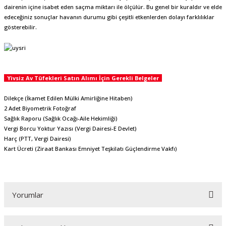
dairenin içine isabet eden saçma miktarı ile ölçülür. Bu genel bir kuraldır ve elde
edeceğiniz sonuçlar havanın durumu gibi çeşitli etkenlerden dolayı farklılıklar
gösterebilir.
Yivsiz Av Tüfekleri Satın Alımı İçin Gerekli Belgeler
Dilekçe (İkamet Edilen Mülki Amirliğine Hitaben)
2 Adet Biyometrik Fotoğraf
Sağlık Raporu (Sağlık Ocağı-Aile Hekimliği)
Vergi Borcu Yoktur Yazısı (Vergi Dairesi-E Devlet)
Harç (PTT, Vergi Dairesi)
Kart Ücreti (Ziraat Bankası Emniyet Teşkilatı Güçlendirme Vakfı)
Yorumlar