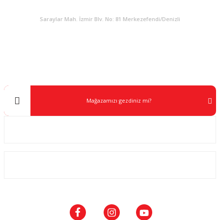
KURUMSAL
Gönder
Saraylar Mah. İzmir Blv. No: 81 Merkezefendi/Denizli
Müşteri Destek
0 538 453 59 14
info@kocaavpazari.com
Mağazamızı gezdiniz mi?
Kurumsal
ALIŞVERİŞ
SOSYAL MEDYA