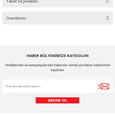
Taksit Seçenekleri
Bu ürüne ilk yorumu siz yapın!
Önerileriniz
Yorum Yaz
Bu ürünün fiyat bilgisi, resim, ürün açıklamalarında ve diğer konularda
yetersiz gördüğünüz noktaları öneri formunu kullanarak tarafımıza
iletebilirsiniz.
Görüş ve önerileriniz için teşekkür ederiz.
HABER BÜLTENİMİZE KAYDOLUN
Ürün resmi kalitesiz, bozuk veya görüntülenemiyor.
Yeniliklerden ve kampanyalardan haberdar olmak için haber bültenimize
Ürün açıklamasında eksik bilgiler bulunuyor.
kaydolun
Ürün bilgilerinde hatalar bulunuyor.
Ürün fiyatı diğer sitelerden daha pahalı.
Bu ürüne benzer farklı alternatifler olmalı.
ABONE OL