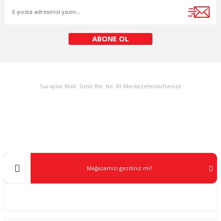
Ürün fiyatı diğer sitelerden daha pahalı.
Bu ürüne benzer farklı alternatifler olmalı.
ABONE OL
KURUMSAL
Gönder
Saraylar Mah. İzmir Blv. No: 81 Merkezefendi/Denizli
Müşteri Destek
0 538 453 59 14
info@kocaavpazari.com
Mağazamızı gezdiniz mi?
Kurumsal