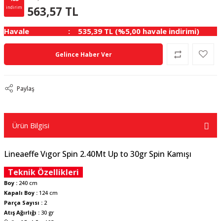
17.43 TL
KAZANÇ
563,57 TL
indirim
Havale
535,39 TL (%5,00 havale indirimi)
Gelince Haber Ver
Paylaş
Ürün Bilgisi
Lineaeffe Vıgor Spin 2.40Mt Up to 30gr Spin Kamışı
Teknik Özellikleri
Boy :
240 cm
Kapalı Boy :
124 cm
Parça Sayısı :
2
Atış Ağırlığı :
30 gr