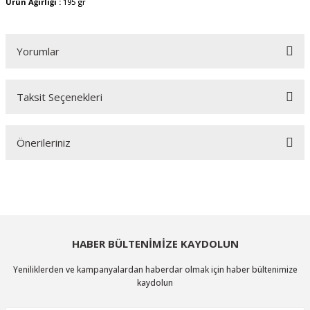
Ürün Ağırlığı :
195 gr
Yorumlar
Taksit Seçenekleri
Bu ürüne ilk yorumu siz yapın!
Önerileriniz
Yorum Yaz
Bu ürünün fiyat bilgisi, resim, ürün açıklamalarında ve diğer konularda
yetersiz gördüğünüz noktaları öneri formunu kullanarak tarafımıza
iletebilirsiniz.
Görüş ve önerileriniz için teşekkür ederiz.
HABER BÜLTENİMİZE KAYDOLUN
Ürün resmi kalitesiz, bozuk veya görüntülenemiyor.
Yeniliklerden ve kampanyalardan haberdar olmak için haber bültenimize
Ürün açıklamasında eksik bilgiler bulunuyor.
kaydolun
Ürün bilgilerinde hatalar bulunuyor.