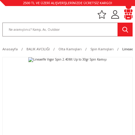
2500 TL VE ÜZERİ ALIŞVERİŞLERİNİZDE ÜCRETSİZ KARGO!
Anasayfa
BALIK AVCILIĞI
Olta Kamışları
Spin Kamışları
Lineaef