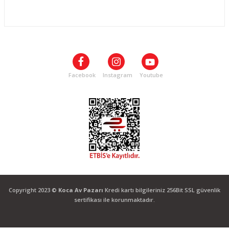
ALIŞVERİŞ
SOSYAL MEDYA
Facebook
Instagram
Youtube
Copyright 2023 ©
Koca Av Pazarı
Kredi kartı bilgileriniz 256Bit SSL güvenlik
sertifikası ile korunmaktadır.